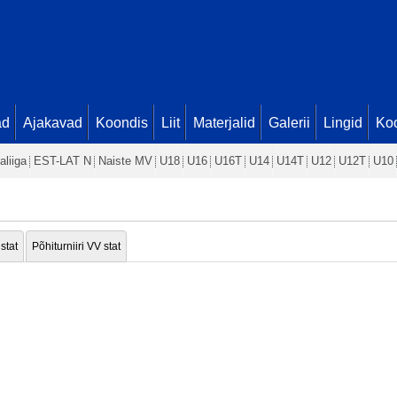
ad
Ajakavad
Koondis
Liit
Materjalid
Galerii
Lingid
Koo
aliiga
EST-LAT N
Naiste MV
U18
U16
U16T
U14
U14T
U12
U12T
U10
 stat
Põhiturniiri VV stat