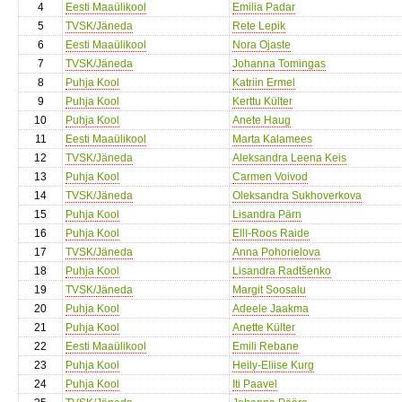
4
Eesti Maaülikool
Emilia Padar
5
TVSK/Jäneda
Rete Lepik
6
Eesti Maaülikool
Nora Ojaste
7
TVSK/Jäneda
Johanna Tomingas
8
Puhja Kool
Katriin Ermel
9
Puhja Kool
Kerttu Külter
10
Puhja Kool
Anete Haug
11
Eesti Maaülikool
Marta Kalamees
12
TVSK/Jäneda
Aleksandra Leena Keis
13
Puhja Kool
Carmen Voivod
14
TVSK/Jäneda
Oleksandra Sukhoverkova
15
Puhja Kool
Lisandra Pärn
16
Puhja Kool
EllI-Roos Raide
17
TVSK/Jäneda
Anna Pohorielova
18
Puhja Kool
Lisandra Radtšenko
19
TVSK/Jäneda
Margit Soosalu
20
Puhja Kool
Adeele Jaakma
21
Puhja Kool
Anette Külter
22
Eesti Maaülikool
Emili Rebane
23
Puhja Kool
Heily-Eliise Kurg
24
Puhja Kool
Iti Paavel