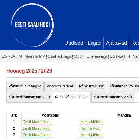
Uudised
Liigad
Ajakavad
Ko
EST-LAT M
Meeste MV
Saalihokiliiga
M35+
Energialiiga
EST-LAT N
Nai
Hooaeg 2025 / 2026
Põhiturniiri mängud
Põhiturniiri tabel
Põhiturniiri stat
Põhiturniiri VV sta
Karikavõistluste mängud
Karikavõistluste stat
Karikavõistluste VV stat
Jrk
Võistkond
Mängija
1
Eesti Maaülikool
Marta Mölder
2
Eesti Maaülikool
Hanna Pool
3
Eesti Maaülikool
Meeri Mölder