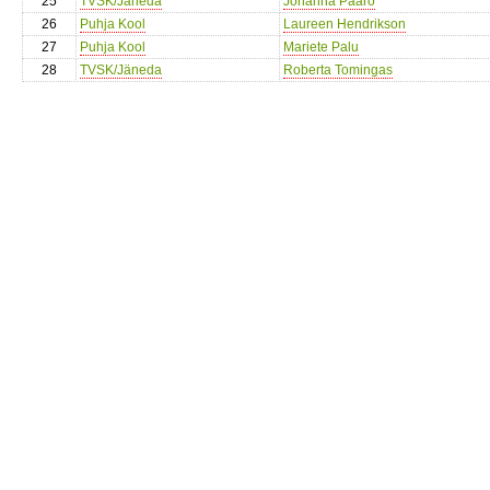
25
TVSK/Jäneda
Johanna Pääro
26
Puhja Kool
Laureen Hendrikson
27
Puhja Kool
Mariete Palu
28
TVSK/Jäneda
Roberta Tomingas