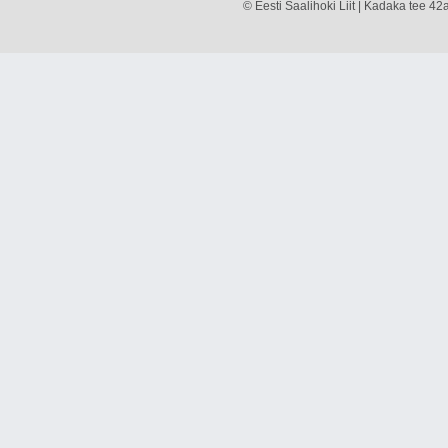
© Eesti Saalihoki Liit | Kadaka tee 42a