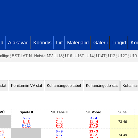
ad
Ajakavad
Koondis
Liit
Materjalid
Galerii
Lingid
Koo
aliiga
EST-LAT N
Naiste MV
U18
U16
U16T
U14
U14T
U12
U12T
U10
 stat
Põhiturniiri VV stat
Kohamängude tabel
Kohamängude stat
Kohamän
MÜ
Sparta II
SK Tähe II
SK Voore
Suhe
5 - 6
6 - 5
3 - 4
6 - 5
7 - 4
11 - 4
73-46
9 - 10
9 - 6
17 - 2
 - 5
6 - 9
13 - 3
 - 6
6 - 7
8 - 2
74-49