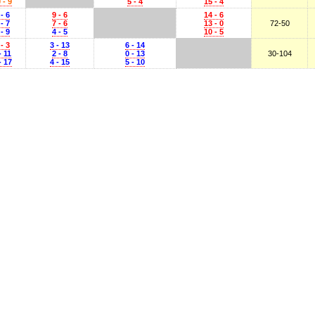
 - 9
5 - 4
15 - 4
 - 6
9 - 6
14 - 6
 - 7
7 - 6
13 - 0
72-50
 - 9
4 - 5
10 - 5
 - 3
3 - 13
6 - 14
- 11
2 - 8
0 - 13
30-104
- 17
4 - 15
5 - 10