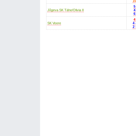
10
5
Jõgeva SK Tähe/Olivia II
4
6
4
SK Voore
4 
2 