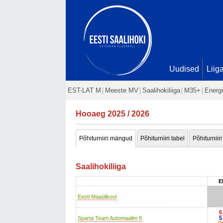
Uudised
Liig
EST-LAT M
Meeste MV
Saalihokiliiga
M35+
Energi
Hooaeg 2025 / 2026
Põhiturniiri mängud
Põhiturniiri tabel
Põhiturniiri
Saalihokiliiga
E
Eesti Maaülikool
6
Sparta Team Automaailm II
5