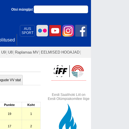
Otsi mängijat
AUS
SPORT
litused
U9
U8
Raplamaa MV
EELMISED HOOAJAD
gude VV stat
Eesti Saalihoki Liit on
Eesti Olümpiakomitee liige
Punkte
Koht
19
1
17
2