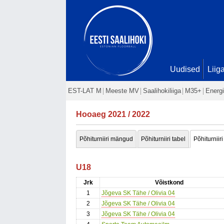
Uudised
Liig
EST-LAT M
Meeste MV
Saalihokiliiga
M35+
Energi
Hooaeg 2021 / 2022
Põhiturniiri mängud
Põhiturniiri tabel
Põhiturniiri
U18
Jrk
Võistkond
1
Jõgeva SK Tähe / Olivia 04
2
Jõgeva SK Tähe / Olivia 04
3
Jõgeva SK Tähe / Olivia 04