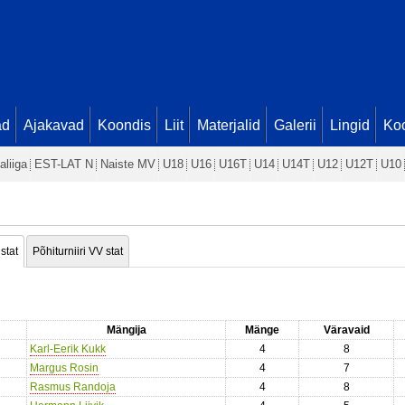
ad
Ajakavad
Koondis
Liit
Materjalid
Galerii
Lingid
Koo
aliiga
EST-LAT N
Naiste MV
U18
U16
U16T
U14
U14T
U12
U12T
U10
 stat
Põhiturniiri VV stat
Mängija
Mänge
Väravaid
Karl-Eerik Kukk
4
8
Margus Rosin
4
7
Rasmus Randoja
4
8