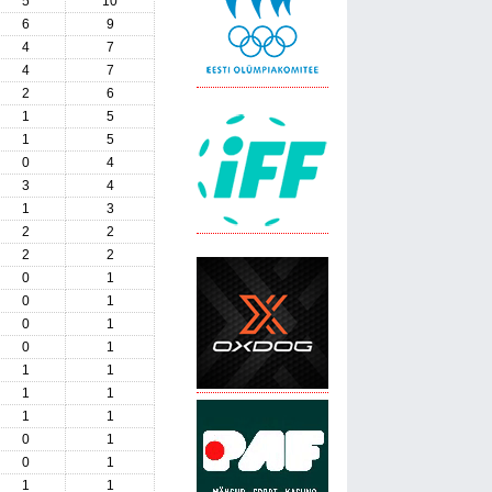
5
10
6
9
4
7
4
7
2
6
1
5
1
5
0
4
3
4
1
3
2
2
2
2
0
1
0
1
0
1
0
1
1
1
1
1
1
1
0
1
0
1
1
1