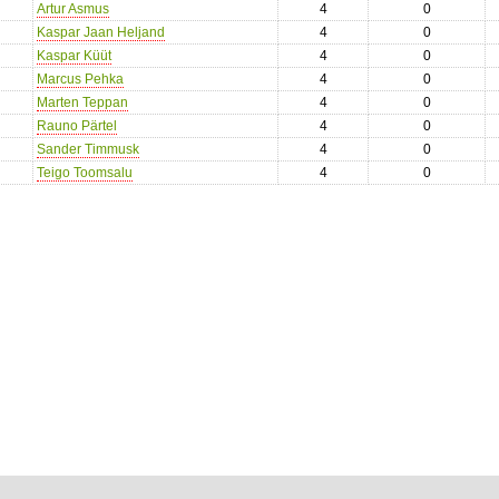
Artur Asmus
4
0
Kaspar Jaan Heljand
4
0
Kaspar Küüt
4
0
Marcus Pehka
4
0
Marten Teppan
4
0
Rauno Pärtel
4
0
Sander Timmusk
4
0
Teigo Toomsalu
4
0