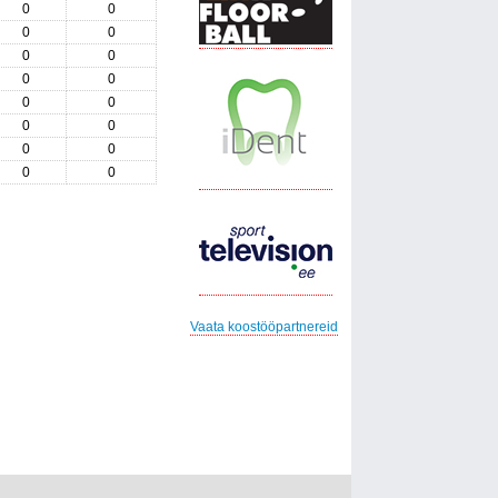
0
0
0
0
0
0
0
0
0
0
0
0
0
0
0
0
Vaata koostööpartnereid