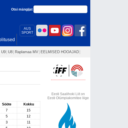
Otsi mängijat
AUS
SPORT
litused
U9
U8
Raplamaa MV
EELMISED HOOAJAD
Eesti Saalihoki Liit on
Eesti Olümpiakomitee liige
Sööte
Kokku
7
15
5
12
3
11