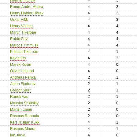
Hermann Liivik
4
5
Rome-Andro Moora
4
3
Henry Haidor Hõrak
4
3
Oskar Vikk
4
3
Henry Välling
4
4
Martin Tikerpäe
4
4
Robin Savi
4
4
Marcos Timmusk
4
4
Kristian Tikerpäe
4
1
Kevin Ots
4
2
Marek Rosin
4
0
Oliver Heljand
4
0
Andreas Pehka
2
1
Anton Fjodorov
2
1
Gregor Saar
2
1
Ranek Aas
2
1
Maksim Shkitskiy
2
0
Märten Lamp
2
0
Rasmus Rannula
2
0
Kert Kristjan Kukk
4
1
Rasmus Moora
4
1
Ian Järve
4
0