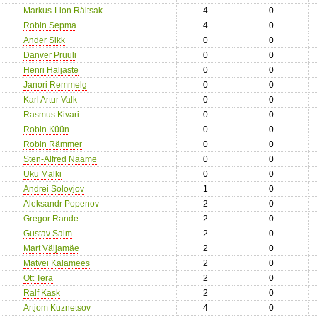
Markus-Lion Räitsak
4
0
Robin Sepma
4
0
Ander Sikk
0
0
Danver Pruuli
0
0
Henri Haljaste
0
0
Janori Remmelg
0
0
Karl Artur Valk
0
0
Rasmus Kivari
0
0
Robin Küün
0
0
Robin Rämmer
0
0
Sten-Alfred Nääme
0
0
Uku Malki
0
0
Andrei Solovjov
1
0
Aleksandr Popenov
2
0
Gregor Rande
2
0
Gustav Salm
2
0
Mart Väljamäe
2
0
Matvei Kalamees
2
0
Ott Tera
2
0
Ralf Kask
2
0
Artjom Kuznetsov
4
0