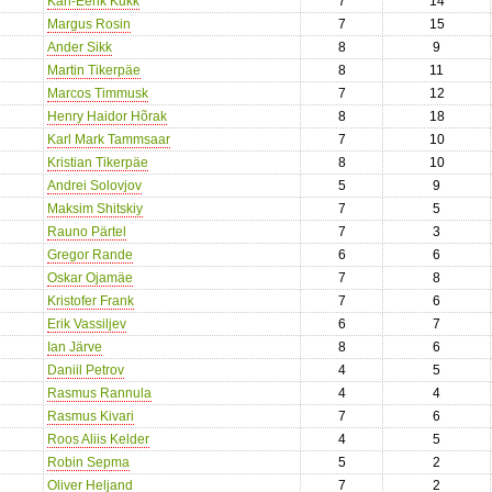
Karl-Eerik Kukk
7
14
Margus Rosin
7
15
Ander Sikk
8
9
Martin Tikerpäe
8
11
Marcos Timmusk
7
12
Henry Haidor Hõrak
8
18
Karl Mark Tammsaar
7
10
Kristian Tikerpäe
8
10
Andrei Solovjov
5
9
Maksim Shitskiy
7
5
Rauno Pärtel
7
3
Gregor Rande
6
6
Oskar Ojamäe
7
8
Kristofer Frank
7
6
Erik Vassiljev
6
7
Ian Järve
8
6
Daniil Petrov
4
5
Rasmus Rannula
4
4
Rasmus Kivari
7
6
Roos Aliis Kelder
4
5
Robin Sepma
5
2
Oliver Heljand
7
2