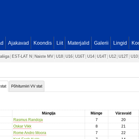
ad
Ajakavad
Koondis
Liit
Materjalid
Galerii
Lingid
Koo
aliiga
EST-LAT N
Naiste MV
U18
U16
U16T
U14
U14T
U12
U12T
U10
 stat
Põhiturniiri VV stat
Mängija
Mänge
Väravaid
Rasmus Randoja
7
20
Oskar Vikk
8
21
Rome Andro Moora
7
22