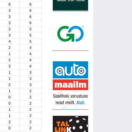
6
6
3
6
3
6
3
6
2
5
3
5
4
5
2
4
1
4
2
4
3
4
1
3
1
3
2
3
1
2
0
2
0
2
1
2
1
2
2
2
0
2