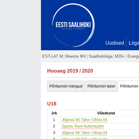
Uudised
Liig
EST-LAT M
Meeste MV
Saalihokiliiga
M35+
Energi
Hooaeg 2019 / 2020
Põhiturniiri mängud
Põhiturniiri tabel
Põhiturniiri
U16
Jrk
Võistkond
1
Jõgeva SK Tähe / Olivia 04
2
Sparta Team Automaailm
3
Jõgeva SK Tähe / Olivia 04