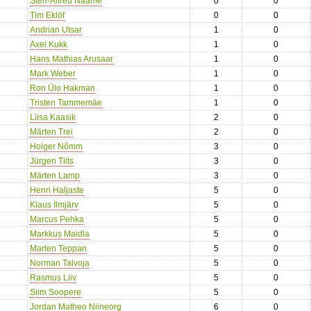
Sten-Alfred Nääme
0
0
Tim Eklöf
0
0
Andrian Utsar
1
0
Axel Kukk
1
0
Hans Mathias Arusaar
1
0
Mark Weber
1
0
Ron Ülo Hakman
1
0
Tristen Tammemäe
1
0
Liisa Kaasik
2
0
Märten Trei
2
0
Holger Nõmm
3
0
Jürgen Tiits
3
0
Märten Lamp
3
0
Henri Haljaste
5
0
Klaus Ilmjärv
5
0
Marcus Pehka
5
0
Markkus Maidla
5
0
Marten Teppan
5
0
Norman Talvoja
5
0
Rasmus Liiv
5
0
Siim Soopere
5
0
Jordan Matheo Niineorg
6
0