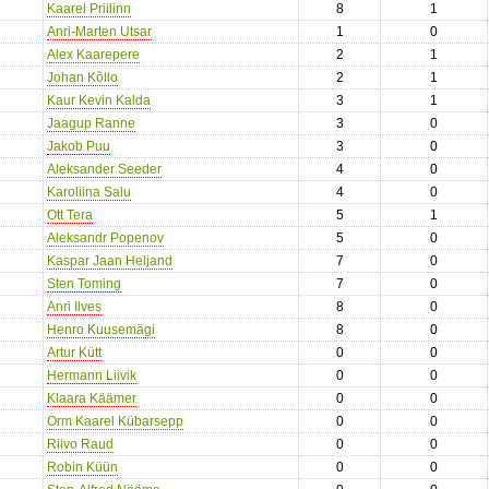
Kaarel Priilinn
8
1
Anri-Marten Utsar
1
0
Alex Kaarepere
2
1
Johan Kõllo
2
1
Kaur Kevin Kalda
3
1
Jaagup Ranne
3
0
Jakob Puu
3
0
Aleksander Seeder
4
0
Karoliina Salu
4
0
Ott Tera
5
1
Aleksandr Popenov
5
0
Kaspar Jaan Heljand
7
0
Sten Toming
7
0
Anri Ilves
8
0
Henro Kuusemägi
8
0
Artur Kütt
0
0
Hermann Liivik
0
0
Klaara Käämer
0
0
Orm Kaarel Kübarsepp
0
0
Riivo Raud
0
0
Robin Küün
0
0