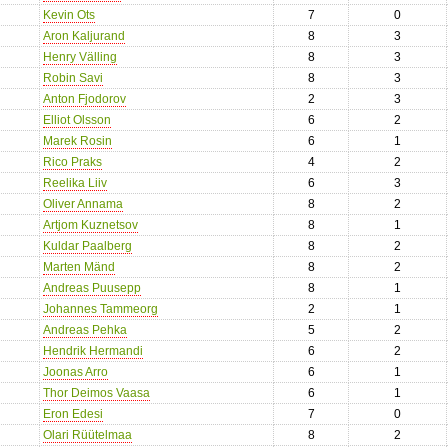
Kevin Ots
7
0
Aron Kaljurand
8
3
Henry Välling
8
3
Robin Savi
8
3
Anton Fjodorov
2
3
Elliot Olsson
6
2
Marek Rosin
6
1
Rico Praks
4
2
Reelika Liiv
6
3
Oliver Annama
8
2
Artjom Kuznetsov
8
1
Kuldar Paalberg
8
2
Marten Mänd
8
2
Andreas Puusepp
8
1
Johannes Tammeorg
2
1
Andreas Pehka
5
2
Hendrik Hermandi
6
2
Joonas Arro
6
1
Thor Deimos Vaasa
6
1
Eron Edesi
7
0
Olari Rüütelmaa
8
2