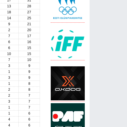
17
31
13
28
18
27
14
25
9
21
2
20
7
17
6
16
6
15
10
15
7
10
3
9
1
9
3
9
1
8
2
8
2
7
3
7
1
7
1
6
4
6
4
6