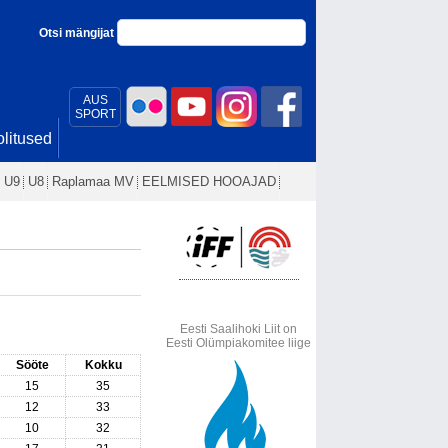
Otsi mängijat
AUS
SPORT
litused
U9
U8
Raplamaa MV
EELMISED HOOAJAD
Eesti Saalihoki Liit on
Eesti Olümpiakomitee liige
Sööte
Kokku
15
35
12
33
10
32