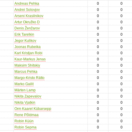
Andreas Pehka
0
0
Andrei Solovjov
0
0
Arseni Krasilnikov
0
0
Artur Okružko D
0
0
Denis Ženžarov
0
0
Erik Tarelkin
0
0
Jegor Kulikov
0
0
Joonas Rubeika
0
0
Karl Kristjan Robi
0
0
Kaur-Markus Jenas
0
0
Maksim Shitskiy
0
0
Marcus Pehka
0
0
Margo-Kristo Rätto
0
0
Marko Gailit
0
0
Märten Lamp
0
0
Nikita Zapevalov
0
0
Nikita Vjatkin
0
0
Orm Kaarel Kübarsepp
0
0
Rene Põldmaa
0
0
Robin Küün
0
0
Robin Sepma
0
0