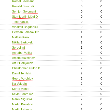
Romel Seemann
0
0
Ronald Smorodin
0
0
Semjon Solomanin
0
0
Sten-Martin Mägi D
0
0
Timo Kaasik
0
0
Vladimir Bogdanski
0
0
German Balasov D2
1
0
Mattias Kauk
1
0
Nikita Barkovski
1
0
Sergei Int
1
0
Annabel Voitka
2
0
Artjom Kuzminov
2
0
Artur Homjakov
2
0
Christopher Krutõh D
2
0
Daniil Tenitski
2
0
Georg Vorobjov
2
0
Ilja Volodin
2
0
Kerdo Vainer
2
0
Kevin Poom D2
2
0
Marek Sigurski
2
0
Martin Kovaljov
2
0
Martin Lehmus
2
0