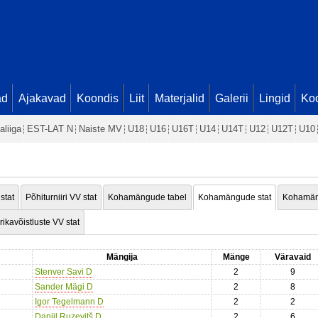
ad
Ajakavad
Koondis
Liit
Materjalid
Galerii
Lingid
Koo
aliiga
EST-LAT N
Naiste MV
U18
U16
U16T
U14
U14T
U12
U12T
U10
 stat
Põhiturniiri VV stat
Kohamängude tabel
Kohamängude stat
Kohamän
rikavõistluste VV stat
Mängija
Mänge
Väravaid
Stenver Savi D
2
9
Sander Mägi D
2
8
Igor Tegelmann D
2
2
Daniil Ruzevitš D
2
6