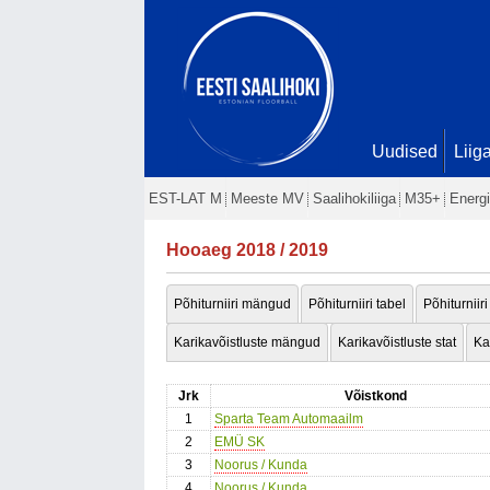
Uudised
Liig
EST-LAT M
Meeste MV
Saalihokiliiga
M35+
Energi
Hooaeg 2018 / 2019
Põhiturniiri mängud
Põhiturniiri tabel
Põhiturniiri
Karikavõistluste mängud
Karikavõistluste stat
Ka
Jrk
Võistkond
1
Sparta Team Automaailm
2
EMÜ SK
3
Noorus / Kunda
4
Noorus / Kunda