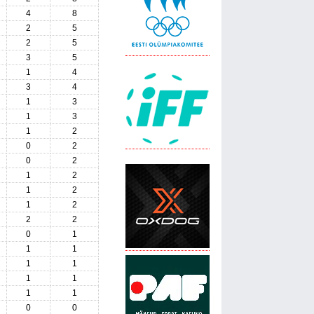
4
8
2
5
2
5
3
5
1
4
3
4
1
3
1
3
1
2
0
2
0
2
1
2
1
2
1
2
2
2
0
1
1
1
1
1
1
1
1
1
0
0