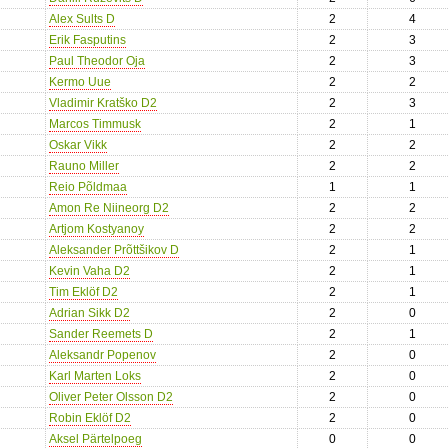
Alex Sults D
2
4
Erik Fasputins
2
3
Paul Theodor Oja
2
3
Kermo Uue
2
2
Vladimir Kratško D2
2
3
Marcos Timmusk
2
1
Oskar Vikk
2
2
Rauno Miller
2
2
Reio Põldmaa
1
1
Amon Re Niineorg D2
2
2
Artjom Kostyanoy
2
2
Aleksander Prõttšikov D
2
1
Kevin Vaha D2
2
1
Tim Eklöf D2
2
1
Adrian Sikk D2
2
0
Sander Reemets D
2
1
Aleksandr Popenov
2
0
Karl Marten Loks
2
0
Oliver Peter Olsson D2
2
0
Robin Eklöf D2
2
0
Aksel Pärtelpoeg
0
0