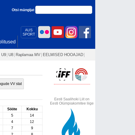
Otsi mängijat
AUS
SPORT
litused
U9
U8
Raplamaa MV
EELMISED HOOAJAD
gude VV stat
Eesti Saalihoki Liit on
Eesti Olümpiakomitee liige
Sööte
Kokku
5
14
4
12
7
9
2
8