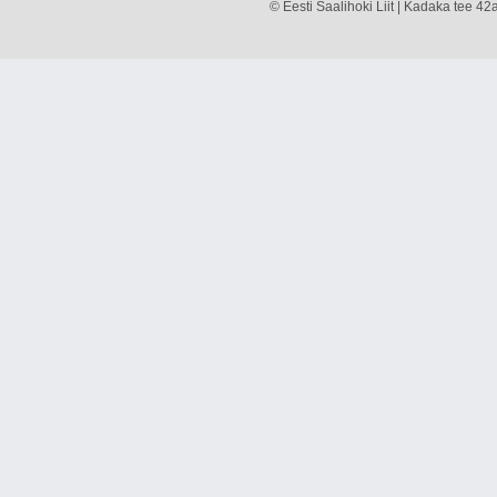
© Eesti Saalihoki Liit | Kadaka tee 42a