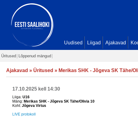
Uudised
Liigad
Ajakavad
Ko
Üritused
Lõppenud mängud
Ajakavad
»
Üritused
»
Merikas SHK - Jõgeva SK Tähe/Oli
17.10.2025 kell 14:30
Liiga:
U16
Mäng:
Merikas SHK - Jõgeva SK Tähe/Olivia 10
Koht:
Jõgeva Virtus
LIVE protokoll