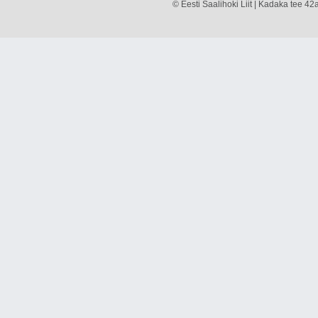
© Eesti Saalihoki Liit | Kadaka tee 42a