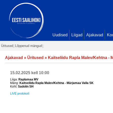
Uudised
Liigad
Ajakavad
Ko
Üritused
Lõppenud mängud
Ajakavad
»
Üritused
»
Kaitseliidu Rapla Malev/Kehtna - 
15.02.2025 kell 10:00
Liiga:
Raplamaa MV
Mäng:
Kaitseliidu Rapla Malev/Kehtna - Märjamaa Valla SK
Koht:
Sadolin SH
LIVE protokoll