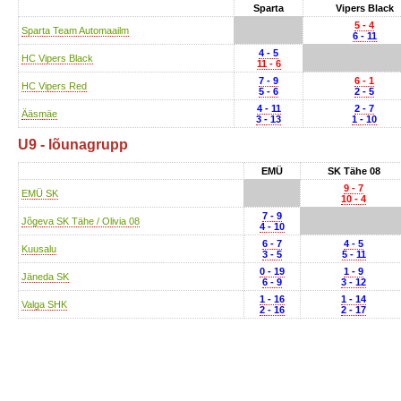
Sparta
Vipers Black
5 - 4
Sparta Team Automaailm
6 - 11
4 - 5
HC Vipers Black
11 - 6
7 - 9
6 - 1
HC Vipers Red
5 - 6
2 - 5
4 - 11
2 - 7
Ääsmäe
3 - 13
1 - 10
U9 - lõunagrupp
EMÜ
SK Tähe 08
9 - 7
EMÜ SK
10 - 4
7 - 9
Jõgeva SK Tähe / Olivia 08
4 - 10
6 - 7
4 - 5
Kuusalu
3 - 5
5 - 11
0 - 19
1 - 9
Jäneda SK
6 - 9
3 - 12
1 - 16
1 - 14
Valga SHK
2 - 16
2 - 17