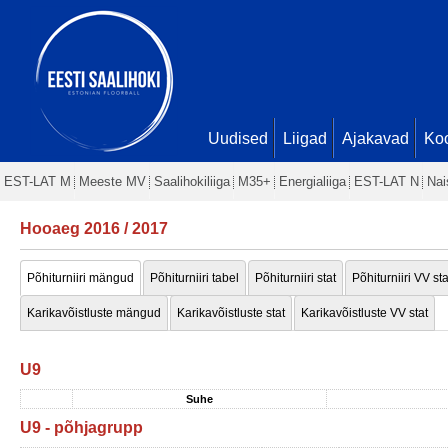
Uudised
Liigad
Ajakavad
Ko
EST-LAT M
Meeste MV
Saalihokiliiga
M35+
Energialiiga
EST-LAT N
Nai
Hooaeg 2016 / 2017
Põhiturniiri mängud
Põhiturniiri tabel
Põhiturniiri stat
Põhiturniiri VV sta
Karikavõistluste mängud
Karikavõistluste stat
Karikavõistluste VV stat
U9
Suhe
U9 - põhjagrupp