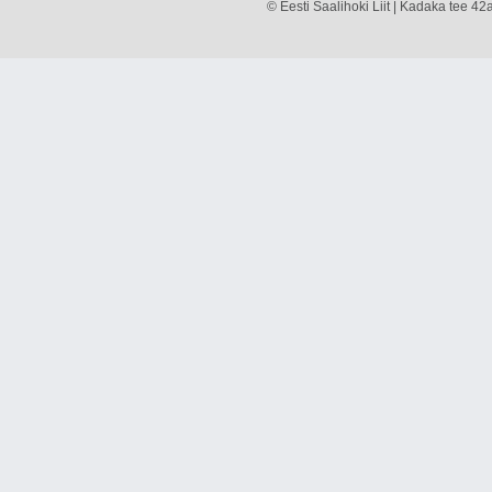
© Eesti Saalihoki Liit | Kadaka tee 42a