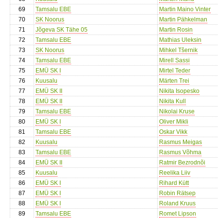
69
Tamsalu EBE
Martin Maino Vinter
70
SK Noorus
Martin Pähkelman
71
Jõgeva SK Tähe 05
Martin Rosin
72
Tamsalu EBE
Mathias Uleksin
73
SK Noorus
Mihkel Tšernik
74
Tamsalu EBE
Mirell Sassi
75
EMÜ SK I
Mirtel Teder
76
Kuusalu
Märten Trei
77
EMÜ SK II
Nikita Isopesko
78
EMÜ SK II
Nikita Kull
79
Tamsalu EBE
Nikolai Kruse
80
EMÜ SK I
Oliver Mikli
81
Tamsalu EBE
Oskar Vikk
82
Kuusalu
Rasmus Meigas
83
Tamsalu EBE
Rasmus Võhma
84
EMÜ SK II
Ratmir Bezrodnõi
85
Kuusalu
Reelika Liiv
86
EMÜ SK I
Rihard Kütt
87
EMÜ SK I
Robin Rätsep
88
EMÜ SK I
Roland Kruus
89
Tamsalu EBE
Romet Lipson