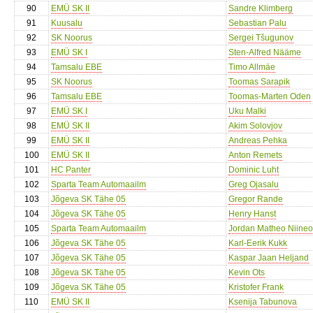
90
EMÜ SK II
Sandre Klimberg
91
Kuusalu
Sebastian Palu
92
SK Noorus
Sergei Tšugunov
93
EMÜ SK I
Sten-Alfred Nääme
94
Tamsalu EBE
Timo Allmäe
95
SK Noorus
Toomas Sarapik
96
Tamsalu EBE
Toomas-Marten Oden
97
EMÜ SK I
Uku Malki
98
EMÜ SK II
Akim Solovjov
99
EMÜ SK II
Andreas Pehka
100
EMÜ SK II
Anton Remets
101
HC Panter
Dominic Luht
102
Sparta Team Automaailm
Greg Ojasalu
103
Jõgeva SK Tähe 05
Gregor Rande
104
Jõgeva SK Tähe 05
Henry Hanst
105
Sparta Team Automaailm
Jordan Matheo Niineo
106
Jõgeva SK Tähe 05
Karl-Eerik Kukk
107
Jõgeva SK Tähe 05
Kaspar Jaan Heljand
108
Jõgeva SK Tähe 05
Kevin Ots
109
Jõgeva SK Tähe 05
Kristofer Frank
110
EMÜ SK II
Ksenija Tabunova