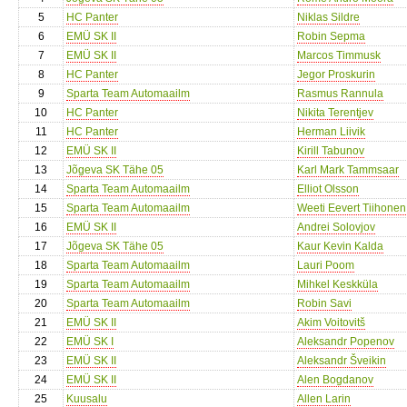
5
HC Panter
Niklas Sildre
6
EMÜ SK II
Robin Sepma
7
EMÜ SK II
Marcos Timmusk
8
HC Panter
Jegor Proskurin
9
Sparta Team Automaailm
Rasmus Rannula
10
HC Panter
Nikita Terentjev
11
HC Panter
Herman Liivik
12
EMÜ SK II
Kirill Tabunov
13
Jõgeva SK Tähe 05
Karl Mark Tammsaar
14
Sparta Team Automaailm
Elliot Olsson
15
Sparta Team Automaailm
Weeti Eevert Tiihonen
16
EMÜ SK II
Andrei Solovjov
17
Jõgeva SK Tähe 05
Kaur Kevin Kalda
18
Sparta Team Automaailm
Lauri Poom
19
Sparta Team Automaailm
Mihkel Keskküla
20
Sparta Team Automaailm
Robin Savi
21
EMÜ SK II
Akim Voitovitš
22
EMÜ SK I
Aleksandr Popenov
23
EMÜ SK II
Aleksandr Šveikin
24
EMÜ SK II
Alen Bogdanov
25
Kuusalu
Allen Larin