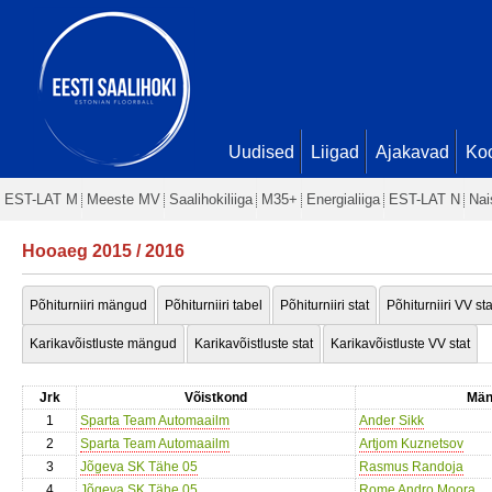
Uudised
Liigad
Ajakavad
Ko
EST-LAT M
Meeste MV
Saalihokiliiga
M35+
Energialiiga
EST-LAT N
Nai
Hooaeg 2015 / 2016
Põhiturniiri mängud
Põhiturniiri tabel
Põhiturniiri stat
Põhiturniiri VV sta
Karikavõistluste mängud
Karikavõistluste stat
Karikavõistluste VV stat
Jrk
Võistkond
Män
1
Sparta Team Automaailm
Ander Sikk
2
Sparta Team Automaailm
Artjom Kuznetsov
3
Jõgeva SK Tähe 05
Rasmus Randoja
4
Jõgeva SK Tähe 05
Rome Andro Moora