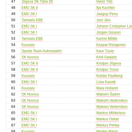
47
Jõgeva SK Tähe 05
Henri Tiits
48
EMÜ SK II
Ilja Kachkin
49
EMÜ SK I
Jaagup Penu
50
Tamsalu EBE
Joel Järv
51
EMÜ SK I
Johann Cristopher Lü
52
EMÜ SK I
Jürgen Güsson
53
Tamsalu EBE
Karmo Mõtlik
54
Kuusalu
Kaspar Rüngenen
55
Sparta Team Automaailm
Kaur Tuule
56
SK Noorus
Kirill Gadalin
57
EMÜ SK II
Kristjan Jõgeva
58
EMÜ SK II
Kristjan Troon
59
Kuusalu
Kuldar Paalberg
60
EMÜ SK I
Liisa Kaasik
61
Kuusalu
Maia Holland
62
SK Noorus
Maksim Šadrin
63
SK Noorus
Maksim Vedernikov
64
SK Noorus
Maksim Vedernikov
65
EMÜ SK I
Markos Mihkelson
66
EMÜ SK I
Markus Ostrat
67
EMÜ SK I
Markus Pehka
68
Kuusalu
Marten Mänd