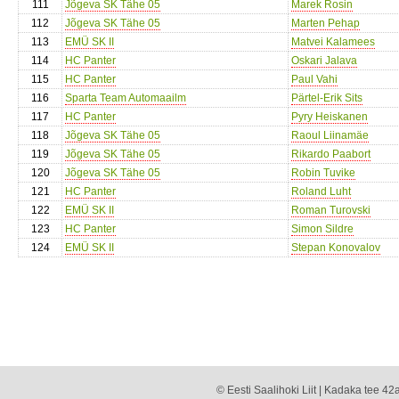
111
Jõgeva SK Tähe 05
Marek Rosin
112
Jõgeva SK Tähe 05
Marten Pehap
113
EMÜ SK II
Matvei Kalamees
114
HC Panter
Oskari Jalava
115
HC Panter
Paul Vahi
116
Sparta Team Automaailm
Pärtel-Erik Sits
117
HC Panter
Pyry Heiskanen
118
Jõgeva SK Tähe 05
Raoul Liinamäe
119
Jõgeva SK Tähe 05
Rikardo Paabort
120
Jõgeva SK Tähe 05
Robin Tuvike
121
HC Panter
Roland Luht
122
EMÜ SK II
Roman Turovski
123
HC Panter
Simon Sildre
124
EMÜ SK II
Stepan Konovalov
© Eesti Saalihoki Liit | Kadaka tee 42a