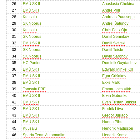
26
EMÜ SK II
Anastasia Chekina
27
EMÜ SK I
Andre Poll
28
Kuusalu
Andreas Puussepp
29
SK Noorus
Andrei Šatunov
30
Kuusalu
Chris Felix Oja
31
SK Noorus
Daniil Sennikov
32
EMÜ SK II
Daniil Svätski
33
SK Noorus
Daniil Teiste
34
SK Noorus
David Šaronov
35
HC Panter
Dominik Gaydashev
36
EMÜ SK I
Edward Mihkel Oll
37
EMÜ SK II
Egor Grišakov
38
EMÜ SK I
Ekke Malki
39
Tamsalu EBE
Emma-Lotta Vikk
40
EMÜ SK II
Ervin Gubenko
41
EMÜ SK I
Even Tristan Brikker
42
EMÜ SK I
Fredrik Liiva
43
EMÜ SK I
Gregor Jüriado
44
EMÜ SK I
Hanna Pihu
45
Kuusalu
Hendrik Madisson
46
Sparta Team Automaailm
Hendrik Konso