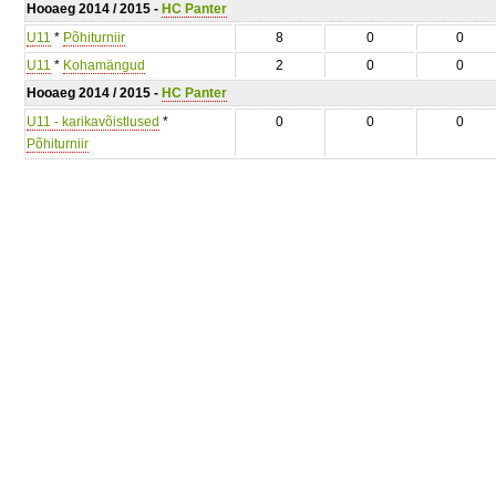
Hooaeg 2014 / 2015 -
HC Panter
U11
*
Põhiturniir
8
0
0
U11
*
Kohamängud
2
0
0
Hooaeg 2014 / 2015 -
HC Panter
U11 - karikavõistlused
*
0
0
0
Põhiturniir