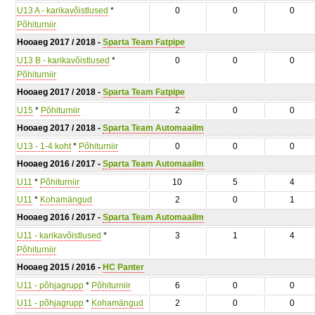
U13 A - karikavõistlused
*
0
0
0
Põhiturniir
Hooaeg 2017 / 2018 -
Sparta Team Fatpipe
U13 B - karikavõistlused
*
0
0
0
Põhiturniir
Hooaeg 2017 / 2018 -
Sparta Team Fatpipe
U15
*
Põhiturniir
2
0
0
Hooaeg 2017 / 2018 -
Sparta Team Automaailm
U13 - 1-4 koht
*
Põhiturniir
0
0
0
Hooaeg 2016 / 2017 -
Sparta Team Automaailm
U11
*
Põhiturniir
10
5
4
U11
*
Kohamängud
2
0
1
Hooaeg 2016 / 2017 -
Sparta Team Automaailm
U11 - karikavõistlused
*
3
1
4
Põhiturniir
Hooaeg 2015 / 2016 -
HC Panter
U11 - põhjagrupp
*
Põhiturniir
6
0
0
U11 - põhjagrupp
*
Kohamängud
2
0
0