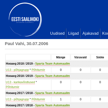
Uudised
Liigad
Ajakavad
Ko
Paul Vahi, 30.07.2006
Mänge
Väravaid
Sööte
Hooaeg 2018 / 2019 -
Sparta Team Automaailm
U13 - põhjagrupp
*
Põhiturniir
0
0
0
Hooaeg 2018 / 2019 -
Sparta Team Automaailm
U13 - karikavõistlused
*
0
0
0
Põhiturniir
Hooaeg 2017 / 2018 -
Sparta Team Automaailm
U13 - põhjagrupp
*
Põhiturniir
1
0
0
Hooaeg 2017 / 2018 -
Sparta Team Automaailm