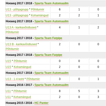
Hooaeg 2017 / 2018 -
Sparta Team Automaailm
U13 - põhjagrupp
*
Põhiturniir
6
1
0
U13 - põhjagrupp
*
Kohamängud
2
2
1
Hooaeg 2017 / 2018 -
Sparta Team Automaailm
U13 A - karikavõistlused
*
4
1
2
Põhiturniir
Hooaeg 2017 / 2018 -
Sparta Team Fatpipe
U13 B - karikavõistlused
*
2
0
0
Põhiturniir
Hooaeg 2017 / 2018 -
Sparta Team Fatpipe
U15
*
Põhiturniir
0
0
0
U15
*
Kohamängud
2
0
0
Hooaeg 2017 / 2018 -
Sparta Team Automaailm
U13 - 1-4 koht
*
Põhiturniir
3
0
1
Hooaeg 2016 / 2017 -
Sparta Team Automaailm
U11
*
Põhiturniir
8
5
3
U11
*
Kohamängud
2
0
3
Hooaeg 2015 / 2016 -
HC Panter