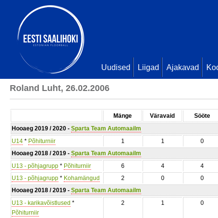
Uudised
Liigad
Ajakavad
Ko
Roland Luht, 26.02.2006
Mänge
Väravaid
Sööte
Hooaeg 2019 / 2020 -
Sparta Team Automaailm
U14
*
Põhiturniir
1
1
0
Hooaeg 2018 / 2019 -
Sparta Team Automaailm
U13 - põhjagrupp
*
Põhiturniir
6
4
4
U13 - põhjagrupp
*
Kohamängud
2
0
0
Hooaeg 2018 / 2019 -
Sparta Team Automaailm
U13 - karikavõistlused
*
2
1
0
Põhiturniir