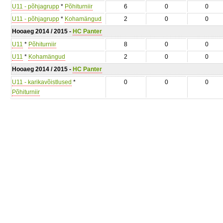
U11 - põhjagrupp
*
Põhiturniir
6
0
0
U11 - põhjagrupp
*
Kohamängud
2
0
0
Hooaeg 2014 / 2015 -
HC Panter
U11
*
Põhiturniir
8
0
0
U11
*
Kohamängud
2
0
0
Hooaeg 2014 / 2015 -
HC Panter
U11 - karikavõistlused
*
0
0
0
Põhiturniir