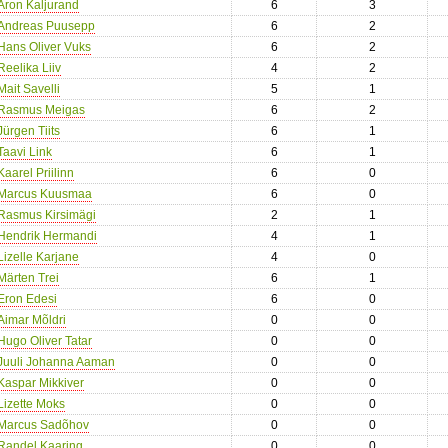
Aron Kaljurand
6
3
Andreas Puusepp
6
2
Hans Oliver Vuks
6
2
Reelika Liiv
4
2
Mait Savelli
5
1
Rasmus Meigas
6
2
Jürgen Tiits
6
1
Taavi Link
6
1
Kaarel Priilinn
6
0
Marcus Kuusmaa
6
0
Rasmus Kirsimägi
2
1
Hendrik Hermandi
4
1
Lizelle Karjane
4
0
Märten Trei
6
1
Eron Edesi
6
0
Aimar Mõldri
0
0
Hugo Oliver Tatar
0
0
Juuli Johanna Aaman
0
0
Kaspar Mikkiver
0
0
Lizette Moks
0
0
Marcus Sadõhov
0
0
Randel Kaaring
0
0