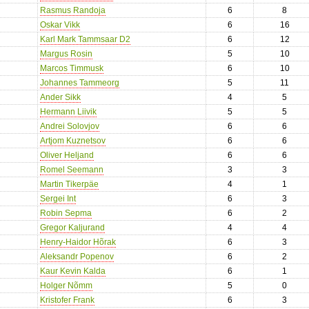
Rasmus Randoja
6
8
Oskar Vikk
6
16
Karl Mark Tammsaar D2
6
12
Margus Rosin
5
10
Marcos Timmusk
6
10
Johannes Tammeorg
5
11
Ander Sikk
4
5
Hermann Liivik
5
5
Andrei Solovjov
6
6
Artjom Kuznetsov
6
6
Oliver Heljand
6
6
Romel Seemann
3
3
Martin Tikerpäe
4
1
Sergei Int
6
3
Robin Sepma
6
2
Gregor Kaljurand
4
4
Henry-Haidor Hõrak
6
3
Aleksandr Popenov
6
2
Kaur Kevin Kalda
6
1
Holger Nõmm
5
0
Kristofer Frank
6
3