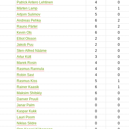
Patrick Antero Lehtinen
4
0
Märten Lamp
5
1
Artjom Sulimov
5
0
Andreas Pehka
6
2
Rauno Pärtel
6
2
Kevin Ots
6
0
Elliot Olsson
2
0
Jakob Puu
2
0
Sten-Alfred Nääme
2
0
Artur Kütt
3
0
Marek Rosin
4
0
Rasmus Rannula
4
0
Robin Savi
4
0
Rasmus Kiss
5
1
Rainer Kaasik
6
1
Maksim Shitskiy
6
0
Danver Pruuli
0
0
Janar Palm
0
0
Kaspar Kukk
0
0
Lauri Poom
0
0
Niklas Sildre
0
0