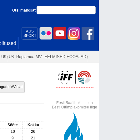
Otsi mängijat
AUS
SPORT
litused
U9
U8
Raplamaa MV
EELMISED HOOAJAD
gude VV stat
Eesti Saalihoki Liit on
Eesti Olümpiakomitee liige
Sööte
Kokku
10
26
9
21