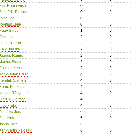
Siim Robin Viisut
0
0
Sten Erik Tomson
0
0
Sven Laht
0
0
Toomas Lepp
0
0
Hugo Särev
1
0
Allen Larin
2
0
Andrian Utsar
2
0
Heiki Jaaska
2
0
Jaagup Ranne
2
0
Markus Bloom
2
0
Rasmus Kens
2
0
Anri-Marten Utsar
4
0
Hendrik Ojamets
4
0
Henro Kuusemägi
4
0
Kaspar Rüngenen
4
0
Olari Rüütelmaa
4
0
Rico Praks
4
0
Angelika Jors
6
0
Anri Ilves
6
0
Josua Barz
6
0
Karl-Martin Raidsalu
6
0