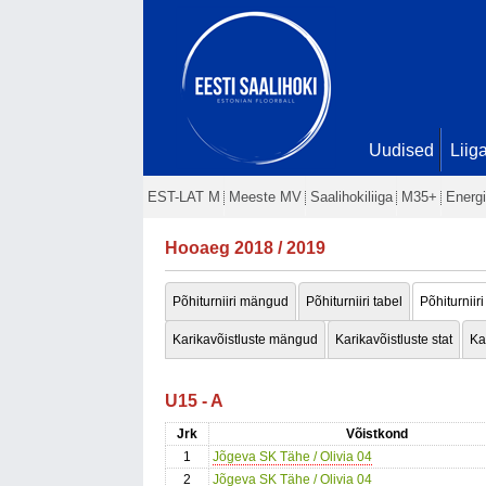
Uudised
Liig
EST-LAT M
Meeste MV
Saalihokiliiga
M35+
Energi
Hooaeg 2018 / 2019
Põhiturniiri mängud
Põhiturniiri tabel
Põhiturniiri
Karikavõistluste mängud
Karikavõistluste stat
Ka
U15 - A
Jrk
Võistkond
1
Jõgeva SK Tähe / Olivia 04
2
Jõgeva SK Tähe / Olivia 04