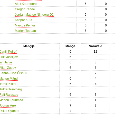
Alex Kaarepere
6
0
Gregor Rande
6
0
Jordan Matheo Niineorg D2
6
0
Kaspar Küüt
6
0
Marcus Pehka
6
0
Marten Teppan
6
0
Mängija
Mänge
Väravaid
Daniil Petroff
6
12
Erik Vassiljev
6
9
Ian Järve
6
8
Allan Zubov
6
6
Hanna-Liisa Õispuu
6
7
Marten Mänd
6
4
Jarek Pikker
6
4
Kuldar Paalberg
6
3
Ralf Raidsalu
6
3
Märten Laurimaa
2
1
Joonas Arro
7
3
Oskar Ojamäe
4
3