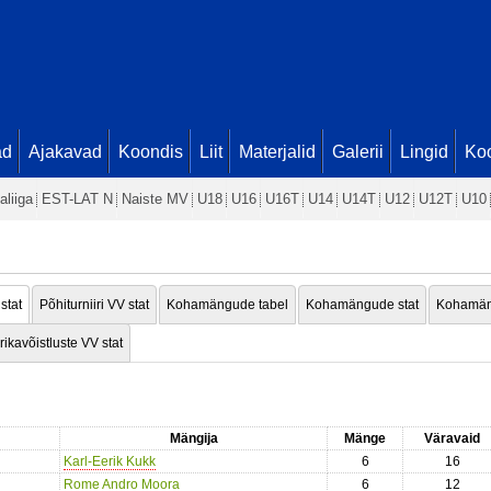
ad
Ajakavad
Koondis
Liit
Materjalid
Galerii
Lingid
Koo
aliiga
EST-LAT N
Naiste MV
U18
U16
U16T
U14
U14T
U12
U12T
U10
 stat
Põhiturniiri VV stat
Kohamängude tabel
Kohamängude stat
Kohamän
rikavõistluste VV stat
Mängija
Mänge
Väravaid
Karl-Eerik Kukk
6
16
Rome Andro Moora
6
12