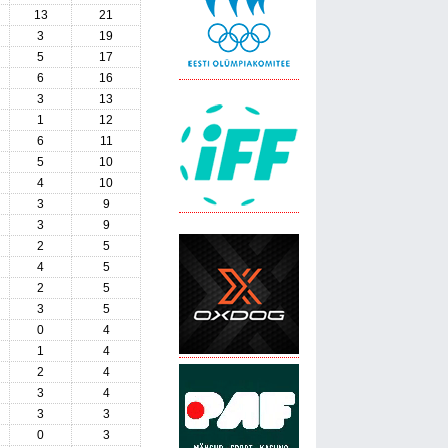
13
21
3
19
5
17
6
16
3
13
1
12
6
11
5
10
4
10
3
9
3
9
2
5
4
5
2
5
3
5
0
4
1
4
2
4
3
4
3
3
0
3