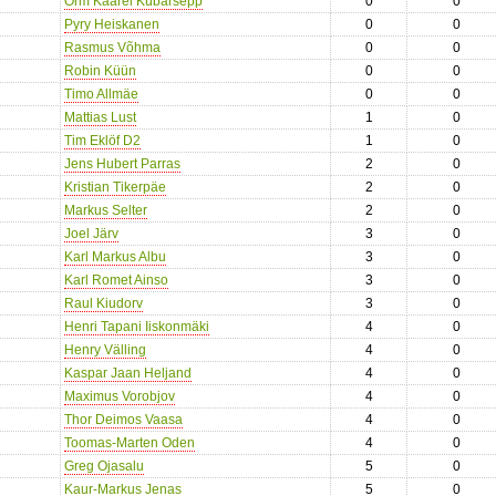
Orm Kaarel Kübarsepp
0
0
Pyry Heiskanen
0
0
Rasmus Võhma
0
0
Robin Küün
0
0
Timo Allmäe
0
0
Mattias Lust
1
0
Tim Eklöf D2
1
0
Jens Hubert Parras
2
0
Kristian Tikerpäe
2
0
Markus Selter
2
0
Joel Järv
3
0
Karl Markus Albu
3
0
Karl Romet Ainso
3
0
Raul Kiudorv
3
0
Henri Tapani Iiskonmäki
4
0
Henry Välling
4
0
Kaspar Jaan Heljand
4
0
Maximus Vorobjov
4
0
Thor Deimos Vaasa
4
0
Toomas-Marten Oden
4
0
Greg Ojasalu
5
0
Kaur-Markus Jenas
5
0