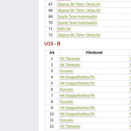
67
Jõgeva SK Tähe / Olivia 04
68
Jõgeva SK Tähe / Olivia 04
69
Sparta Team Automaailm
70
Sparta Team Automaailm
71
EMÜ SK
72
Jõgeva SK Tähe / Olivia 04
U15 - B
Jrk
Võistkond
1
SK Tabasalu
2
SK Tabasalu
3
Kuusalu
4
HK Kaigas/Kehtna PK
5
HK Kaigas/Kehtna PK
6
Kuusalu
7
HK Kaigas/Kehtna PK
8
Kuusalu
9
HK Kaigas/Kehtna PK
10
HK Kaigas/Kehtna PK
11
Kuusalu
12
SK Tabasalu