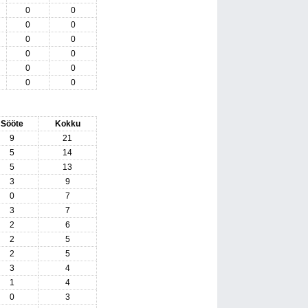
0
0
0
0
0
0
0
0
0
0
0
0
Sööte
Kokku
9
21
5
14
5
13
3
9
0
7
3
7
2
6
2
5
2
5
3
4
1
4
0
3