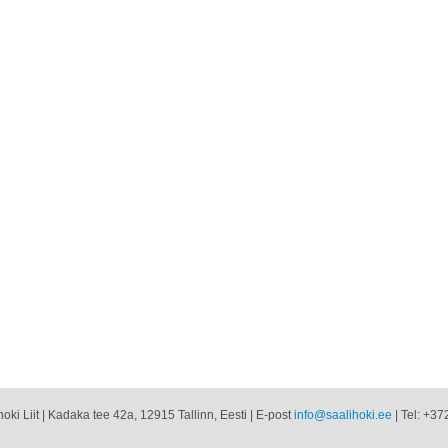
oki Liit | Kadaka tee 42a, 12915 Tallinn, Eesti | E-post
info@saalihoki.ee
| Tel: +37