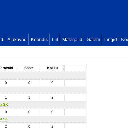
ad
Ajakavad
Koondis
Liit
Materjalid
Galerii
Lingid
Koo
Väravaid
Sööte
Kokku
0
0
0
1
1
2
na SK
0
0
0
na SK
2
0
2