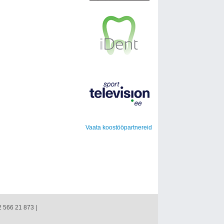
Vaata koostööpartnereid
2 566 21 873 |