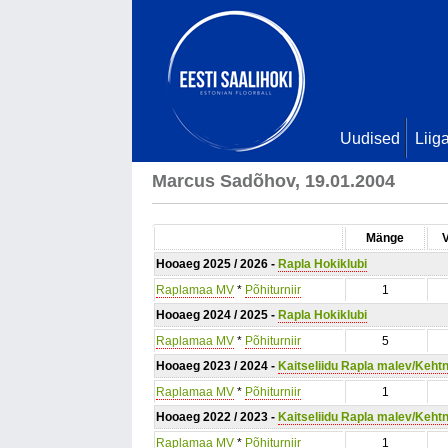
Uudised
Liig
Marcus Sadõhov, 19.01.2004
Mänge
Hooaeg 2025 / 2026 -
Rapla Hokiklubi
Raplamaa MV
*
Põhiturniir
1
Hooaeg 2024 / 2025 -
Rapla Hokiklubi
Raplamaa MV
*
Põhiturniir
5
Hooaeg 2023 / 2024 -
Kaitseliidu Rapla malev/Keht
Raplamaa MV
*
Põhiturniir
1
Hooaeg 2022 / 2023 -
Kaitseliidu Rapla malev/Keht
Raplamaa MV
*
Põhiturniir
1