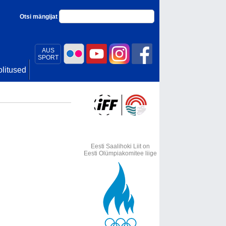
Otsi mängijat
AUS
SPORT
litused
Eesti Saalihoki Liit on
Eesti Olümpiakomitee liige