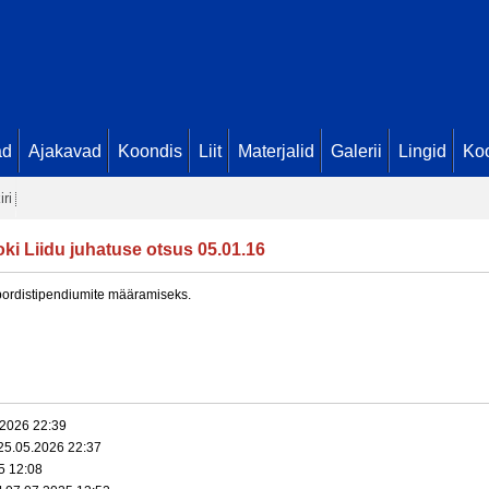
ad
Ajakavad
Koondis
Liit
Materjalid
Galerii
Lingid
Koo
iri
oki Liidu juhatuse otsus 05.01.16
spordistipendiumite määramiseks.
.2026 22:39
25.05.2026 22:37
5 12:08