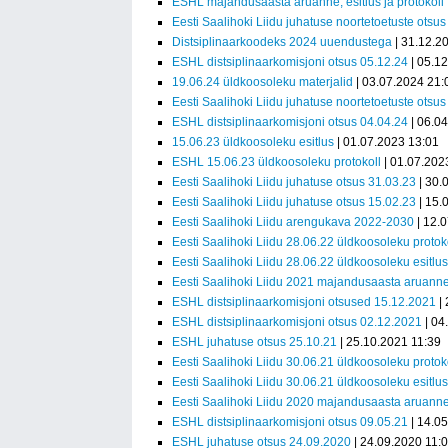
ESHL majandusaasta aruanne, esitlus ja protokoll
Eesti Saalihoki Liidu juhatuse noortetoetuste otsu
Distsiplinaarkoodeks 2024 uuendustega
| 31.12.2
ESHL distsiplinaarkomisjoni otsus 05.12.24
| 05.1
19.06.24 üldkoosoleku materjalid
| 03.07.2024 21:
Eesti Saalihoki Liidu juhatuse noortetoetuste otsu
ESHL distsiplinaarkomisjoni otsus 04.04.24
| 06.0
15.06.23 üldkoosoleku esitlus
| 01.07.2023 13:01
ESHL 15.06.23 üldkoosoleku protokoll
| 01.07.202
Eesti Saalihoki Liidu juhatuse otsus 31.03.23
| 30.
Eesti Saalihoki Liidu juhatuse otsus 15.02.23
| 15.
Eesti Saalihoki Liidu arengukava 2022-2030
| 12.
Eesti Saalihoki Liidu 28.06.22 üldkoosoleku protok
Eesti Saalihoki Liidu 28.06.22 üldkoosoleku esitlus
Eesti Saalihoki Liidu 2021 majandusaasta aruann
ESHL distsiplinaarkomisjoni otsused 15.12.2021
| 
ESHL distsiplinaarkomisjoni otsus 02.12.2021
| 04
ESHL juhatuse otsus 25.10.21
| 25.10.2021 11:39
Eesti Saalihoki Liidu 30.06.21 üldkoosoleku protok
Eesti Saalihoki Liidu 30.06.21 üldkoosoleku esitlus
Eesti Saalihoki Liidu 2020 majandusaasta aruann
ESHL distsiplinaarkomisjoni otsus 09.05.21
| 14.0
ESHL juhatuse otsus 24.09.2020
| 24.09.2020 11: