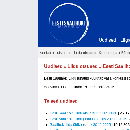
Uudised
Liig
Kontakt
Tutvustus
Liidu otsused
Kronoloogia
Põhik
Uudised
»
Liidu otsused
» Eesti Saalih
Eesti Saalihoki Liidu juhatus kuulutab välja konkursi 
Sooviavaldused esitada 19. jaanuariks 2016.
Teised uudised
Eesti Saalihoki Liidu otsus nr 3 21.05.2026
| 25.05
Eesti Saalihoki Liidu juhatuse ostus 20.mai 2026
| 
Saalihoki liidu üldkoosolek 30.11.2025
| 19.12.202