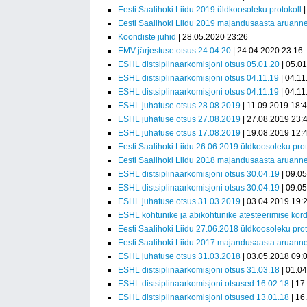
Eesti Saalihoki Liidu 2019 üldkoosoleku protokoll
|
Eesti Saalihoki Liidu 2019 majandusaasta aruann
Koondiste juhid
| 28.05.2020 23:26
EMV järjestuse otsus 24.04.20
| 24.04.2020 23:16
ESHL distsiplinaarkomisjoni otsus 05.01.20
| 05.0
ESHL distsiplinaarkomisjoni otsus 04.11.19
| 04.11
ESHL distsiplinaarkomisjoni otsus 04.11.19
| 04.11
ESHL juhatuse otsus 28.08.2019
| 11.09.2019 18:
ESHL juhatuse otsus 27.08.2019
| 27.08.2019 23:
ESHL juhatuse otsus 17.08.2019
| 19.08.2019 12:
Eesti Saalihoki Liidu 26.06.2019 üldkoosoleku prot
Eesti Saalihoki Liidu 2018 majandusaasta aruann
ESHL distsiplinaarkomisjoni otsus 30.04.19
| 09.0
ESHL distsiplinaarkomisjoni otsus 30.04.19
| 09.0
ESHL juhatuse otsus 31.03.2019
| 03.04.2019 19:
ESHL kohtunike ja abikohtunike atesteerimise kor
Eesti Saalihoki Liidu 27.06.2018 üldkoosoleku prot
Eesti Saalihoki Liidu 2017 majandusaasta aruann
ESHL juhatuse otsus 31.03.2018
| 03.05.2018 09:
ESHL distsiplinaarkomisjoni otsus 31.03.18
| 01.0
ESHL distsiplinaarkomisjoni otsused 16.02.18
| 17
ESHL distsiplinaarkomisjoni otsused 13.01.18
| 16