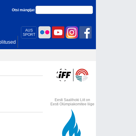
Otsi mängijat
AUS
SPORT
litused
Eesti Saalihoki Liit on
Eesti Olümpiakomitee liige