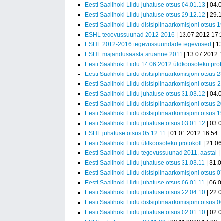
Eesti Saalihoki Liidu juhatuse otsus 04.01.13
| 04.
Eesti Saalihoki Liidu juhatuse otsus 29.12.12
| 29.
Eesti Saalihoki Liidu distsiplinaarkomisjoni otsus 
ESHL tegevussuunad 2012-2016
| 13.07.2012 17:
ESHL 2012-2016 tegevussuundade tegevused
| 1
ESHL majandusaasta aruanne 2011
| 13.07.2012 
Eesti Saalihoki Liidu 14.06.2012 üldkoosoleku prot
Eesti Saalihoki Liidu distsiplinaarkomisjoni otsus 
Eesti Saalihoki Liidu distsiplinaarkomisjoni otsus-
Eesti Saalihoki Liidu juhatuse otsus 31.03.12
| 04.
Eesti Saalihoki Liidu distsiplinaarkomisjoni otsus 
Eesti Saalihoki Liidu distsiplinaarkomisjoni otsus 
Eesti Saalihoki Liidu juhatuse otsus 03.01.12
| 03.
ESHL juhatuse otsus 05.12.11
| 01.01.2012 16:54
Eesti Saalihoki Liidu üldkoosoleku protokoll
| 21.0
Eesti Saalihoki Liidu tegevussuunad 2011. aastal
|
Eesti Saalihoki Liidu juhatuse otsus 31.03.11
| 31.
Eesti Saalihoki Liidu distsiplinaarkomisjoni otsus 
Eesti Saalihoki Liidu juhatuse otsus 06.01.11
| 06.
Eesti Saalihoki Liidu juhatuse otsus 22.04.10
| 22.
Eesti Saalihoki Liidu distsiplinaarkomisjoni otsus 
Eesti Saalihoki Liidu juhatuse otsus 02.01.10
| 02.