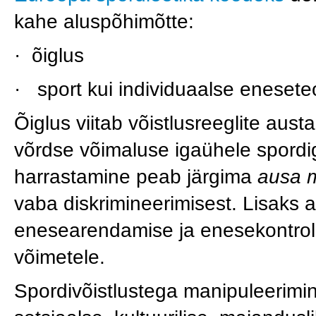
kahe aluspõhimõtte:
· õiglus
· sport kui individuaalse eneset
Õiglus viitab võistlusreeglite au
võrdse võimaluse igaühele spordi
harrastamine peab järgima
ausa 
vaba diskrimineerimisest. Lisaks 
enesearendamise ja enesekontroll
võimetele.
Spordivõistlustega manipuleerimin