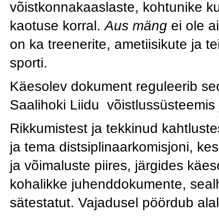
võistkonnakaaslaste, kohtunike kui
kaotuse korral.
Aus mäng
ei ole a
on ka treenerite, ametiisikute ja t
sporti.
Käesolev dokument reguleerib seo
Saalihoki Liidu võistlussüsteemis j
Rikkumistest ja tekkinud kahtlustest
ja tema distsiplinaarkomisjoni, 
ja võimaluste piires, järgides käe
kohalikke juhenddokumente, seal
sätestatut. Vajadusel pöördub alal