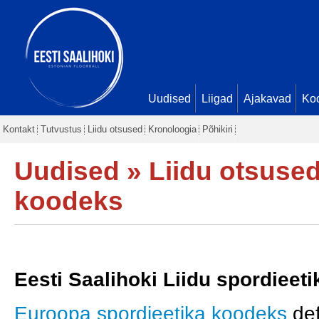
Uudised
Liigad
Ajakavad
Ko
Kontakt
Tutvustus
Liidu otsused
Kronoloogia
Põhikiri
Uudised
»
Liidu otsuse
koodeks
Eesti Saalihoki Liidu spordieet
Euroopa spordieetika koodeks
def