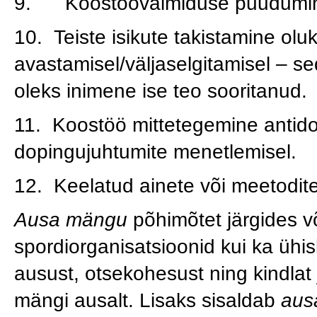
9. Koostöövalmiduse puudumine 
10. Teiste isikute takistamine ol
avastamisel/väljaselgitamisel – 
oleks inimene ise teo sooritanud.
11. Koostöö mittetegemine antido
dopingujuhtumite menetlemisel.
12. Keelatud ainete või meetodit
Ausa mängu
põhimõtet järgides võ
spordiorganisatsioonid kui ka ühi
ausust, otsekohesust ning kindlat j
mängi ausalt. Lisaks sisaldab
aus