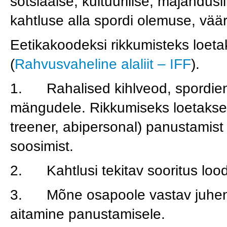
sotsiaalse, kultuurilise, majandusl
kahtluse alla spordi olemuse, vää
Eetikakoodeksi rikkumisteks loeta
(
Rahvusvaheline alaliit – IFF
).
1. Rahalised kihlveod, spordie
mängudele. Rikkumiseks loetakse 
treener, abipersonal) panustamis
soosimist.
2. Kahtlusi tekitav sooritus loo
3. Mõne osapoole vastav juhend
aitamine panustamisele.