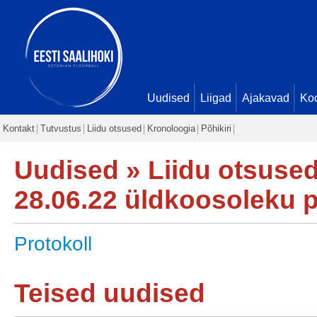
Uudised
Liigad
Ajakavad
Ko
Kontakt
Tutvustus
Liidu otsused
Kronoloogia
Põhikiri
Uudised
»
Liidu otsuse
28.06.22 üldkoosoleku p
Protokoll
Teised uudised