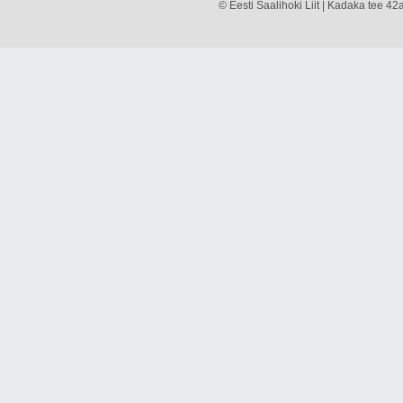
© Eesti Saalihoki Liit | Kadaka tee 42a