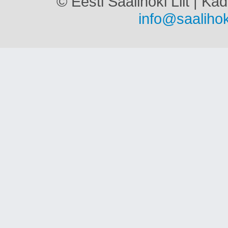
© Eesti Saalihoki Liit | Ka
info@saalihok