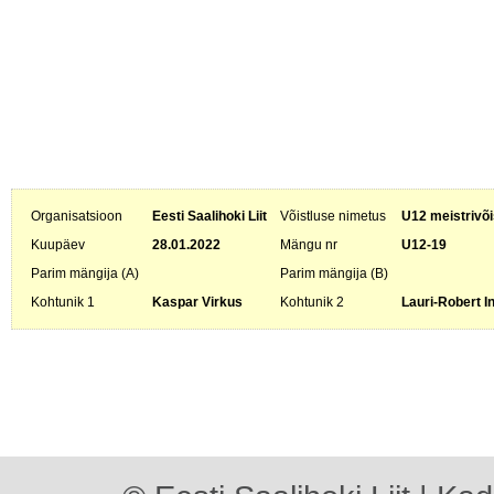
Organisatsioon
Eesti Saalihoki Liit
Võistluse nimetus
U12 meistrivõi
Kuupäev
28.01.2022
Mängu nr
U12-19
Parim mängija (A)
Parim mängija (B)
Kohtunik 1
Kaspar Virkus
Kohtunik 2
Lauri-Robert I