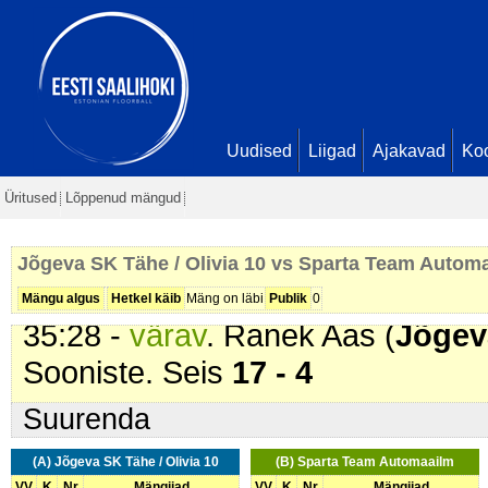
Kaarel Eerik Kruus. Seis
13 - 2
29:24 -
värav
. Reio Sai (
Jõgeva S
29:27 -
värav
. Ranek Aas (
Jõgeva
30:04 -
värav
. Ranek Aas (
Jõgeva
Marcus Õunmaa. Seis
16 - 2
Uudised
Liigad
Ajakavad
Ko
32:18 -
värav
. William Friedrich V
Üritused
Lõppenud mängud
Söötis Mark Berjozkin. Seis
16 - 
34:54 -
värav
. William Friedrich V
Jõgeva SK Tähe / Olivia 10 vs Sparta Team Autom
Söötis Ralf Rooteman. Seis
16 - 
Mängu algus
Hetkel käib
Mäng on läbi
Publik
0
35:28 -
värav
. Ranek Aas (
Jõgeva
Sooniste. Seis
17 - 4
Suurenda
(A) Jõgeva SK Tähe / Olivia 10
(B) Sparta Team Automaailm
VV
K
Nr
Mängijad
VV
K
Nr
Mängijad