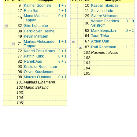
9
Kalmer Sooniste
1 + 3
10
Kaspar Tikerpäe
17
Reio Sai
4 + 1
11
Steven Linde
Mona Marietta
0 + 1
29
Sverre Veismann
19
Teppan
William Friedrich
3 + 0
36
Velström
32
Siim Luhamäe
62
Mark Berjozkin
0 + 1
38
Herki-Sven Helme
64
Tauri Tikka
49
Kevin Mattisen
67
Arden Õun
Markus Aleksander
1 + 1
71
Teppan
87
Ralf Rooteman
1 + 1
72
Kaarel Eerik Kruus
3 + 1
101
Rasmus Talviste
77
Kätriin Kukk
0 + 1
102
82
Ranek Aas
8 + 3
103
93
Kristofer Robin Laur
104
96
Oliver Kuuskmann
105
98
Marcus Õunmaa
0 + 1
101
Mathias Einamann
102
Marko Saksing
103
104
105