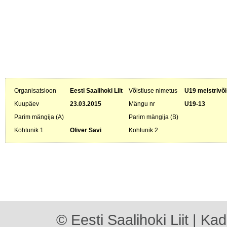
Organisatsioon
Eesti Saalihoki Liit
Võistluse nimetus
U19 meistrivõi
Kuupäev
23.03.2015
Mängu nr
U19-13
Parim mängija (A)
Parim mängija (B)
Kohtunik 1
Oliver Savi
Kohtunik 2
© Eesti Saalihoki Liit | Ka