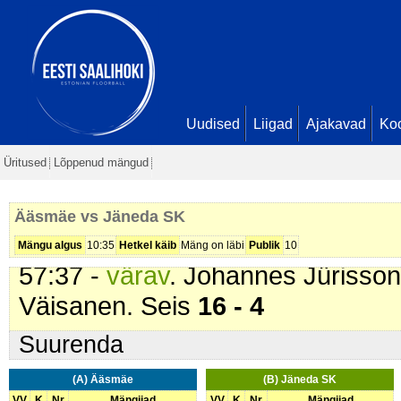
Kuljus. Seis
12 - 3
41:35 -
värav
. Siim Edvard Sinime
Seis
13 - 3
43:28 -
värav
. Tanel Kasenurm (
Seis
14 - 3
Uudised
Liigad
Ajakavad
Ko
44:23 -
värav
. Erlend Utrop (
Ääs
Üritused
Lõppenud mängud
- 3
53:50 -
värav
. Siim Edvard Sinime
Ääsmäe vs Jäneda SK
Seis
16 - 3
Mängu algus
10:35
Hetkel käib
Mäng on läbi
Publik
10
57:37 -
värav
. Johannes Jürisson
Väisanen. Seis
16 - 4
Suurenda
(A) Ääsmäe
(B) Jäneda SK
VV
K
Nr
Mängijad
VV
K
Nr
Mängijad