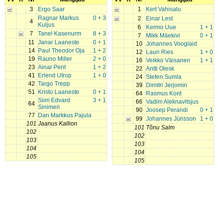
3
Ergo Saar
1
Kert Vahisalu
Ragnar Markus
0 + 3
2
Einar Lest
4
Kuljus
6
Kermo Uue
1 + 1
7
Tanel Kasenurm
8 + 3
7
Mikk Mäekivi
0 + 1
11
Janar Laaneste
0 + 1
10
Johannes Vooglaid
14
Paul Theodor Oja
1 + 2
12
Lauri Ries
1 + 0
19
Rauno Miller
2 + 0
16
Veikko Väisanen
1 + 1
23
Ainar Pent
1 + 2
22
Antti Olesk
41
Erlend Utrop
1 + 0
24
Stefen Sumla
42
Targo Trepp
39
Dimitri Jerjomin
51
Kristo Laaneste
0 + 1
64
Rasmus Kont
Siim Edvard
3 + 1
66
Vadim Aleknavitsjus
64
Sinimeri
90
Joosep Perandi
0 + 1
77
Dan Markkus Pajula
99
Johannes Jürisson
1 + 0
101
Jaanus Kallion
101
Tõnu Salm
102
102
103
103
104
104
105
105