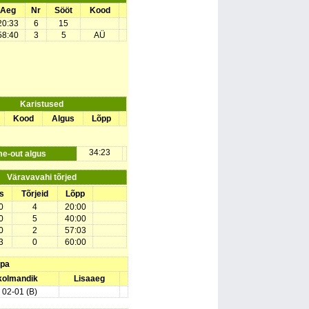
Aeg
Nr
Sööt
Kood
20:33
6
15
58:40
3
5
AÜ
Karistused
Kood
Algus
Lõpp
34:23
me-out algus
Väravavahi tõrjed
s
Tõrjeid
Lõpp
0
4
20:00
0
5
40:00
0
2
57:03
3
0
60:00
upa
 kolmandik
Lisaaeg
) 02-01 (B)