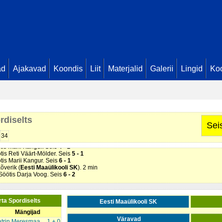
ad
Ajakavad
Koondis
Liit
Materjalid
Galerii
Lingid
Koo
rdiselts
. Söötis Reti Väärt-Mölder. Seis
1 - 0
Sei
 Diana Klavan . Seis
1 - 1
tis Reti Väärt-Mölder. Seis
2 - 1
34
. Söötis Reti Väärt-Mölder. Seis
3 - 1
ötis Marii Kangur. Seis
4 - 1
ötis Reti Väärt-Mölder. Seis
5 - 1
ötis Marii Kangur. Seis
6 - 1
õverik (
Eesti Maaülikooli SK
). 2 min
 Söötis Darja Voog. Seis
6 - 2
rta Spordiselts
Eesti Maaülikooli SK
Mängijad
Väravad
atrin Meresmaa
1 + 0