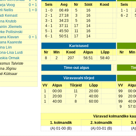
Seis
Aeg
Nr
Sööt
Kood
Seis
arja Voog
0 + 1
rli Nellis
1 + 0
1 - 0
06:49
5
16
1 - 1
di Keinast
2 - 1
27:18
3
16
6 - 2
3 - 1
34:23
5
16
ina Krutob
4 - 1
37:11
17
14
iriin Jõemets
5 - 1
45:50
11
16
rke Pollisinski
6 - 1
50:51
17
14
iana Klavan
0 + 1
iana Kaareste
Karistused
ina Liin
Nr
Min
Kood
Algus
Lõpp
Nr
Min
na-Lisa Lusti
askia Ormak
8
2
207
56:51
58:40
smus Talviste
Time-out algus
Ti
ina Jõgisu
ti Kütisaar
Väravavahi tõrjed
VV
Algus
Tõrjeid
Lõpp
VV
Algu
1
00:00
11
20:00
99
00:0
1
20:00
7
40:00
99
20:0
1
40:00
8
60:00
99
40:0
9
57:0
Väravad kolmandike ka
1. kolmandik
2. kolmandik
3.
(A) 01-00 (B)
(A) 03-01 (B)
(A