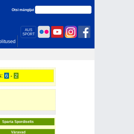
Otsi mängijat
AUS
SPORT
litused
s:
6
-
2
Sparta Spordiselts
Väravad