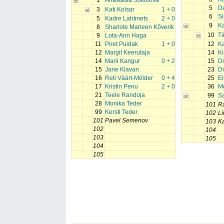
1
Anastasia Sokolova
5
D
3
Kati Kolsar
1 + 0
6
Si
5
Kadre Lahtmets
2 + 0
9
Kä
8
Sharlote Marleen Kõverik
10
Ti
9
Lota-Ann Haga
11
Piret Puidak
1 + 0
12
Ka
12
Margit Keerutaja
14
Ki
14
Marii Kangur
0 + 2
15
D
15
Jane Klavan
23
D
16
Reti Väärt-Mölder
0 + 4
25
El
17
Kristin Penu
2 + 0
36
Mo
21
Teele Randoja
99
S
28
Monika Teder
101
Ra
99
Kersti Teder
102
Li
101
Pavel Semenov
103
Ka
102
104
103
105
104
105