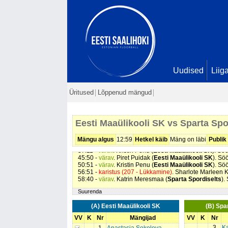
Uudised
Liig
Üritused
Lõppenud mängud
Eesti Maaülikooli SK vs Sparta Spo
06:49 -
värav
. Kadre Lahtmets (
Eesti Maaülikooli SK
)
20:33 -
värav
. Sirli Nellis (
Sparta Spordiselts
). Söötis
27:18 -
värav
. Kati Kolsar (
Eesti Maaülikooli SK
). Söö
Mängu algus
12:59
Hetkel käib
Mäng on läbi
Publik
34:23 -
värav
. Kadre Lahtmets (
Eesti Maaülikooli SK
)
37:11 -
värav
. Kristin Penu (
Eesti Maaülikooli SK
). Sö
45:50 -
värav
. Piret Puidak (
Eesti Maaülikooli SK
). Sö
50:51 -
värav
. Kristin Penu (
Eesti Maaülikooli SK
). Sö
56:51 -
karistus (207 - Lükkamine)
. Sharlote Marleen K
58:40 -
värav
. Katrin Meresmaa (
Sparta Spordiselts
).
Suurenda
(A) Eesti Maaülikooli SK
(B) Spa
VV
K
Nr
Mängijad
VV
K
Nr
3
K