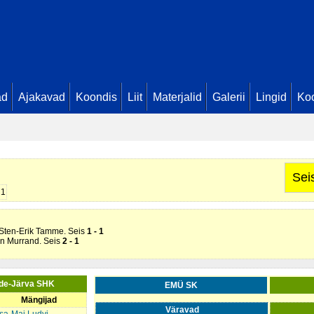
ad
Ajakavad
Koondis
Liit
Materjalid
Galerii
Lingid
Koo
Sei
1
s Sten-Erik Tamme. Seis
1 - 1
en Murrand. Seis
2 - 1
ide-Järva SHK
EMÜ SK
Mängijad
Väravad