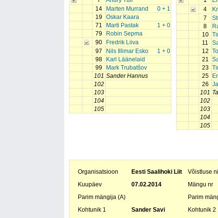
7
Andry Tull
1
El
14
Marten Murrand
0 + 1
4
Kr
19
Oskar Kaara
7
S
71
Marti Pastak
1 + 0
8
R
79
Robin Sepma
10
Ti
90
Fredrik Liiva
11
S
97
Nils Illimar Esko
1 + 0
12
To
98
Karl Läänelaid
21
S
99
Mark Trubatšov
23
T
101
Sander Hannus
25
En
102
26
J
103
101
Ta
104
102
105
103
104
105
Organisatsioon
Eesti Saalihoki Liit
Võistluse 
Kuupäev
07.02.2014
Mängu nr
Parim mängija (A)
Parim mäng
Kohtunik 1
Sander Savi
Kohtunik 2