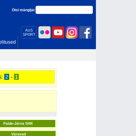
Otsi mängijat
AUS
SPORT
litused
s:
2
-
1
Paide-Järva SHK
Väravad