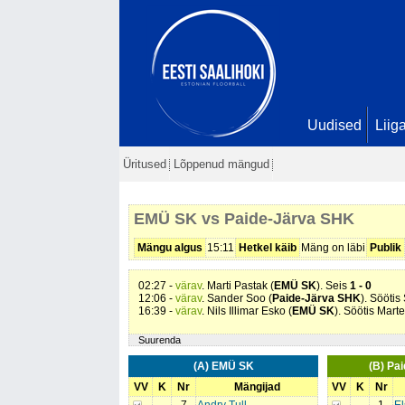
Uudised
Liig
Üritused
Lõppenud mängud
EMÜ SK vs Paide-Järva SHK
Mängu algus
15:11
Hetkel käib
Mäng on läbi
Publik
02:27 -
värav
. Marti Pastak (
EMÜ SK
). Seis
1 - 0
12:06 -
värav
. Sander Soo (
Paide-Järva SHK
). Sööti
16:39 -
värav
. Nils Illimar Esko (
EMÜ SK
). Söötis Mart
Suurenda
(A) EMÜ SK
(B) Pa
VV
K
Nr
Mängijad
VV
K
Nr