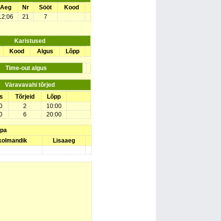
Aeg
Nr
Sööt
Kood
12:06
21
7
Karistused
Kood
Algus
Lõpp
Time-out algus
Väravavahi tõrjed
s
Tõrjeid
Lõpp
0
2
10:00
0
6
20:00
upa
 kolmandik
Lisaaeg