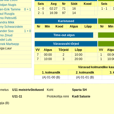
sa-Mai Ludvi
Seis
Aeg
Nr
Sööt
Kood
Seis
istjan Nugis
1 - 0
02:27
71
16
1 - 1
ten-Erik Tamme
0 + 1
2 - 1
16:39
97
14
aul Ruugla
mo Petrovitš
Karistused
andra Mikk
Nr
Min
Kood
Algus
Lõpp
Nr
Min
ny Schwarzstein
ander Soo
1 + 0
Time-out algus
imo Zmud
del Luts
Väravavahi tõrjed
anek Martsepp
iga Laur
VV
Algus
Tõrjeid
Lõpp
VV
Algu
7
00:00
2
10:00
1
00:0
7
10:00
3
20:00
1
10:0
Väravad kolmandike ka
1. kolmandik
2. kolmandik
3.
(A) 01-00 (B)
(A) 01-01 (B)
nimetus
U11 meistrivõistlused
Koht
Sparta SH
U11-11
Protokollija nimi
Kadi Saluste
ija (B)