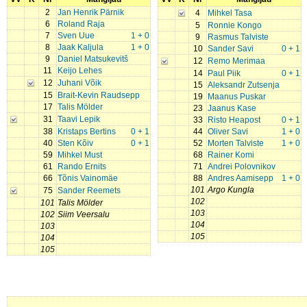
2
Jan Henrik Pärnik
4
Mihkel Tasa
6
Roland Raja
5
Ronnie Kongo
7
Sven Uue
1 + 0
9
Rasmus Talviste
8
Jaak Kaljula
1 + 0
10
Sander Savi
0 + 1
9
Daniel Matsukevitš
12
Remo Merimaa
11
Keijo Lehes
14
Paul Piik
0 + 1
12
Juhani Võik
15
Aleksandr Zutsenja
15
Brait-Kevin Raudsepp
19
Maanus Puskar
17
Talis Mölder
23
Jaanus Kase
31
Taavi Lepik
33
Risto Heapost
0 + 1
38
Kristaps Bertins
0 + 1
44
Oliver Savi
1 + 0
40
Sten Kõiv
0 + 1
52
Morten Talviste
1 + 0
59
Mihkel Must
68
Rainer Komi
61
Rando Ernits
71
Andrei Polovnikov
66
Tõnis Vainomäe
88
Andres Aamisepp
1 + 0
101
Argo Kungla
75
Sander Reemets
102
101
Talis Mölder
103
102
Siim Veersalu
104
103
105
104
105