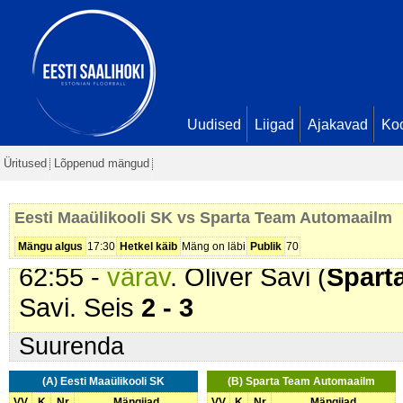
Seis
2 - 1
22:37 -
karistus (208 - Jõuline 
Raudsepp (
Eesti Maaülikooli S
49:01 -
värav
. Andres Aamisepp (
Risto Heapost. Seis
2 - 2
Uudised
Liigad
Ajakavad
Ko
56:27 -
karistus (209 - Kinnihoid
Üritused
Lõppenud mängud
Automaailm
). 2 min
56:27 -
karistus (209 - Kinnihoid
Eesti Maaülikooli SK vs Sparta Team Automaailm
SK
). 2 min
Mängu algus
17:30
Hetkel käib
Mäng on läbi
Publik
70
62:55 -
värav
. Oliver Savi (
Spart
Savi. Seis
2 - 3
Suurenda
(A) Eesti Maaülikooli SK
(B) Sparta Team Automaailm
VV
K
Nr
Mängijad
VV
K
Nr
Mängijad