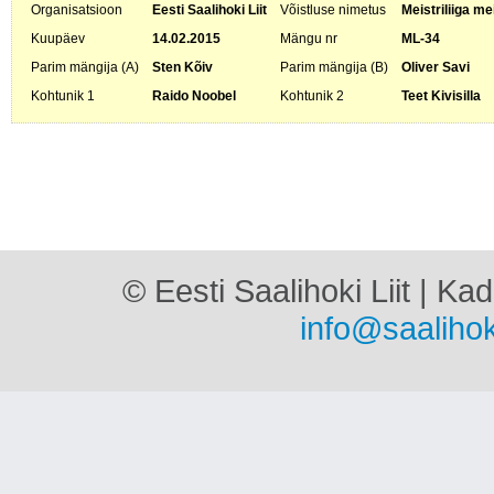
Organisatsioon
Eesti Saalihoki Liit
Võistluse nimetus
Meistriliiga me
Kuupäev
14.02.2015
Mängu nr
ML-34
Parim mängija (A)
Sten Kõiv
Parim mängija (B)
Oliver Savi
Kohtunik 1
Raido Noobel
Kohtunik 2
Teet Kivisilla
© Eesti Saalihoki Liit | Ka
info@saalihok