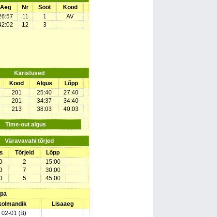
Aeg
Nr
Sööt
Kood
26:57
11
1
AV
42:02
12
3
Karistused
Kood
Algus
Lõpp
201
25:40
27:40
201
34:37
34:40
213
38:03
40:03
Time-out algus
Väravavahi tõrjed
s
Tõrjeid
Lõpp
0
2
15:00
0
7
30:00
0
5
45:00
upa
 kolmandik
Lisaaeg
) 02-01 (B)