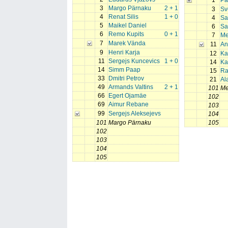
1
Pa
3
Margo Pärnaku
2 + 1
3
Sv
4
Renat Silis
1 + 0
4
Sa
5
Maikel Daniel
6
Sa
6
Remo Kupits
0 + 1
7
Me
7
Marek Vända
11
An
9
Henri Karja
12
Ka
11
Sergejs Kuncevics
1 + 0
14
Ka
14
Simm Paap
15
Ra
33
Dmitri Petrov
21
Al
49
Armands Valtins
2 + 1
101
Me
66
Egert Ojamäe
102
69
Aimur Rebane
103
99
Sergejs Aleksejevs
104
101
Margo Pärnaku
105
102
103
104
105