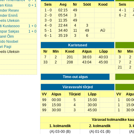
vel Timerhanov
0 + 1
Seis
Aeg
Nr
Sööt
Kood
Seis
en Kiiss
0 + 1
1 - 0
02:15
49
4 - 1
nder Resev
2 - 0
05:54
3
6 - 2
nder Eninš
3 - 0
11:35
49
elis Uleksin
4 - 0
22:44
4
3
ti Kustassoo
1 + 0
5 - 1
34:40
11
49
AÜ
spar Sakjas
1 + 0
6 - 1
35:19
3
6
arel Õim
ido Noobel
Karistused
ari Pagi
Nr
Min
Kood
Algus
Lõpp
Nr
Min
elis Uleksin
7
2
201
38:03
40:03
3
2
33
2
208
43:04
45:00
7
2
21
2
Time-out algus
Väravavahi tõrjed
VV
Algus
Tõrjeid
Lõpp
VV
Algu
99
00:00
5
15:00
1
00:0
99
15:00
4
30:00
1
15:0
99
30:00
3
45:00
1
30:0
Väravad kolmandike ka
1. kolmandik
2. kolmandik
3.
(A) 03-00 (B)
(A) 01-01 (B)
(A