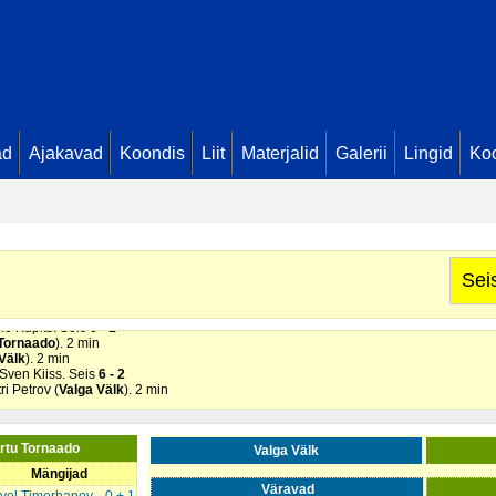
ad
Ajakavad
Koondis
Liit
Materjalid
Galerii
Lingid
Koo
Pärnaku. Seis
4 - 0
rnaado
). 2 min
Sei
s Pavel Timerhanov. Seis
4 - 1
u Tornaado
). 2 min
 Armands Valtins. Seis
5 - 1
mo Kupits. Seis
6 - 1
 Tornaado
). 2 min
Välk
). 2 min
 Sven Kiiss. Seis
6 - 2
ri Petrov (
Valga Välk
). 2 min
artu Tornaado
Valga Välk
Mängijad
Väravad