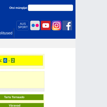
Otsi mängijat
AUS
SPORT
litused
s:
6
-
2
Tartu Tornaado
Väravad