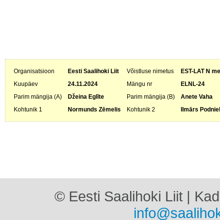
Organisatsioon
Eesti Saalihoki Liit
Võistluse nimetus
EST-LAT N mei
Kuupäev
24.11.2024
Mängu nr
ELNL-24
Parim mängija (A)
Džeina Eglīte
Parim mängija (B)
Anete Vaha
Kohtunik 1
Normunds Zēmelis
Kohtunik 2
Ilmārs Podnie
© Eesti Saalihoki Liit | Ka
info@saalihok