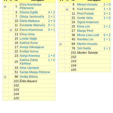
Elīza Anastasija
8
Melani Arusalu
2 + 0
1
Pētersone
9
Kädi Keinast
1 + 3
3
Džeina Eglīte
4 + 2
11
Piret Puidak
3 + 2
7
Olīvija Jarohoviča
2 + 1
22
Anete Vaha
1 + 0
10
Dārta Malkava
2 + 3
24
Sigrid Anderson
11
Elizabete Malnača
0 + 1
25
Elina Liin
2 + 2
12
Elena Klaviniusa
0 + 1
27
Marge Pent
13
Elīna Ulme
36
Mona-Lisa Lusti
0 + 2
15
Loreta Vaļģe
45
Reelika Liiv
1 + 1
16
Katrīna Rone
69
Merliin Arusalu
17
Annija Nikolajeva
78
Sirli Nellis
1 + 1
22
Emīlija Horna
101
Morten Talviste
23
Adrija Krieviņa
1 + 0
102
Katrīna Dārta
1 + 2
103
25
Kārkliņa
104
33
Alise Upmane
105
51
Sanija Maiga Pērkone
96
Sintija Bāliņa
101
Ēriks Bauers
102
103
104
105