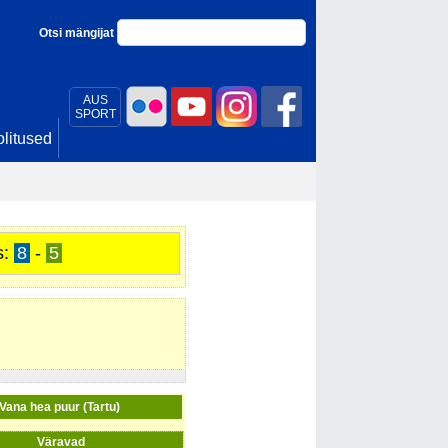
Otsi mängijat
AUS
SPORT
litused
s:
8
-
5
Vana hea puur (Tartu)
Väravad