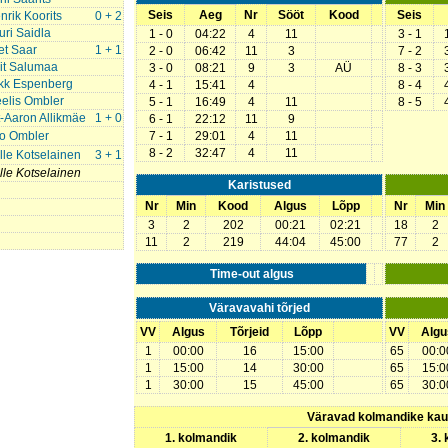
Seis
Aeg
Nr
Sööt
Kood
Seis
nrik Koorits
0 + 2
uri Saidla
1 - 0
04:22
4
11
3 - 1
et Saar
1 + 1
2 - 0
06:42
11
3
7 - 2
iit Salumaa
3 - 0
08:21
9
3
AÜ
8 - 3
kk Espenberg
4 - 1
15:41
4
8 - 4
elis Ombler
5 - 1
16:49
4
11
8 - 5
t-Aaron Allikmäe
1 + 0
6 - 1
22:12
11
9
o Ombler
7 - 1
29:01
4
11
8 - 2
32:47
4
11
lle Kotselainen
3 + 1
lle Kotselainen
Karistused
Nr
Min
Kood
Algus
Lõpp
Nr
Min
3
2
202
00:21
02:21
18
2
11
2
219
44:04
45:00
77
2
Time-out algus
Väravavahi tõrjed
VV
Algus
Tõrjeid
Lõpp
VV
Algu
1
00:00
16
15:00
65
00:0
1
15:00
14
30:00
65
15:0
1
30:00
15
45:00
65
30:0
Väravad kolmandike ka
1. kolmandik
2. kolmandik
3.