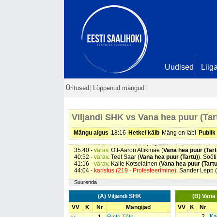
00:21 -
karistus (202 - Kepi surumine)
. Crihs Lepp (
Vil
Uudised
Liig
04:22 -
värav
. Rein Kessler (
Viljandi SHK
). Söötis Sa
06:42 -
värav
. Sander Lepp (
Viljandi SHK
). Söötis Cri
07:36 -
karistus (201 - Kepilöök)
. Mikk Espenberg (
Van
Üritused
Lõppenud mängud
08:21 -
värav
. Juhani Lumera (
Viljandi SHK
). Söötis C
14:38 -
värav
. Kalle Kotselainen (
Vana hea puur (Tartu
15:41 -
värav
. Rein Kessler (
Viljandi SHK
). Seis
4 - 1
16:49 -
värav
. Rein Kessler (
Viljandi SHK
). Söötis Sa
Viljandi SHK vs Vana hea puur (Tar
22:12 -
värav
. Sander Lepp (
Viljandi SHK
). Söötis Ju
27:16 -
karistus (208 - Jõuline mäng/kukutamine)
. Kal
29:01 -
värav
. Rein Kessler (
Viljandi SHK
). Söötis Sa
Mängu algus
18:16
Hetkel käib
Mäng on läbi
Publik
31:34 -
värav
. Kalle Kotselainen (
Vana hea puur (Tartu
32:47 -
värav
. Rein Kessler (
Viljandi SHK
). Söötis Sa
35:40 -
värav
. Ott-Aaron Allikmäe (
Vana hea puur (Tart
40:52 -
värav
. Teet Saar (
Vana hea puur (Tartu)
). Sööt
41:16 -
värav
. Kalle Kotselainen (
Vana hea puur (Tartu
44:04 -
karistus (219 - Protesteerimine)
. Sander Lepp (
Suurenda
(A) Viljandi SHK
(B) Vana 
VV
K
Nr
Mängijad
VV
K
Nr
2
Ka