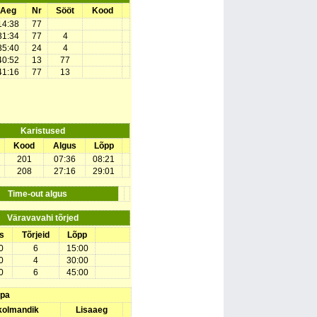
Aeg
Nr
Sööt
Kood
14:38
77
31:34
77
4
35:40
24
4
40:52
13
77
41:16
77
13
Karistused
Kood
Algus
Lõpp
201
07:36
08:21
208
27:16
29:01
Time-out algus
Väravavahi tõrjed
s
Tõrjeid
Lõpp
0
6
15:00
0
4
30:00
0
6
45:00
upa
 kolmandik
Lisaaeg