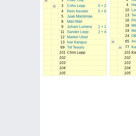
1
Risto Tölp
4
He
3
Crihs Lepp
0 + 2
10
La
4
Rein Kessler
5 + 0
13
Te
5
Jaak Märdimäe
16
Pr
8
Märt Mäll
18
Mi
9
Juhani Lumera
1 + 1
19
Me
11
Sander Lepp
2 + 4
24
Ot
12
Markel Utsal
65
Av
13
Ivar Kangus
77
Ka
69
Tiit Teearu
101
Chris Lepp
101
Ka
102
102
103
103
104
104
105
105