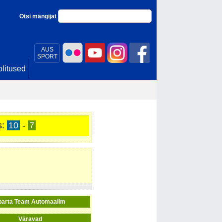
Otsi mängijat
AUS
SPORT
litused
s:
10
-
7
parta Team Automaailm
Väravad