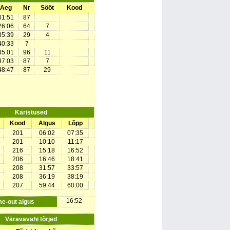
Aeg
Nr
Sööt
Kood
01:51
87
26:06
64
7
35:39
29
4
40:33
7
45:01
96
11
47:03
87
7
48:47
87
29
Karistused
Kood
Algus
Lõpp
201
06:02
07:35
201
10:10
11:17
216
15:18
16:52
206
16:46
18:41
208
31:57
33:57
208
36:19
38:19
207
59:44
60:00
16:52
me-out algus
Väravavahi tõrjed