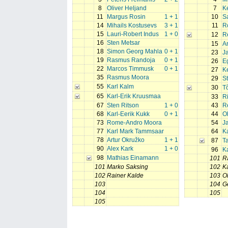
8
Oliver Heljand
7
K
11
Margus Rosin
1 + 1
10
S
14
Mihails Kostusevs
3 + 1
11
R
15
Lauri-Robert Indus
1 + 0
12
R
16
Sten Metsar
15
A
18
Simon Georg Mahla
0 + 1
23
J
19
Rasmus Randoja
0 + 1
26
E
22
Marcos Timmusk
0 + 1
27
K
35
Rasmus Moora
29
S
55
Karl Kalm
30
T
65
Karl-Erik Kruusmaa
33
R
67
Sten Ritson
1 + 0
43
Re
68
Karl-Eerik Kukk
0 + 1
44
Ol
73
Rome-Andro Moora
54
Ja
77
Karl Mark Tammsaar
64
K
78
Artur Okružko
1 + 1
87
T
90
Alex Kark
1 + 0
96
K
98
Mathias Einamann
101
R
101
Marko Saksing
102
Ka
102
Rainer Kalde
103
O
103
104
G
104
105
105