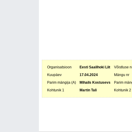
Organisatsioon
Eesti Saalihoki Liit
Võistluse 
Kuupäev
17.04.2024
Mängu nr
Parim mängija (A)
Mihails Kostusevs
Parim mäng
Kohtunik 1
Martin Tali
Kohtunik 2