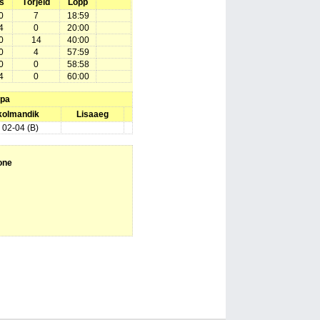
s
Tõrjeid
Lõpp
0
7
18:59
4
0
20:00
0
14
40:00
0
4
57:59
0
0
58:58
4
0
60:00
upa
 kolmandik
Lisaaeg
) 02-04 (B)
one