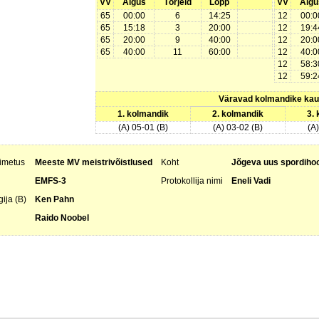
VV
Algus
Tõrjeid
Lõpp
VV
Algu
65
00:00
6
14:25
12
00:0
65
15:18
3
20:00
12
19:4
65
20:00
9
40:00
12
20:0
65
40:00
11
60:00
12
40:0
12
58:3
12
59:2
Väravad kolmandike ka
1. kolmandik
2. kolmandik
3.
(A) 05-01 (B)
(A) 03-02 (B)
(A
nimetus
Meeste MV meistrivõistlused
Koht
Jõgeva uus spordiho
EMFS-3
Protokollija nimi
Eneli Vadi
ija (B)
Ken Pahn
Raido Noobel