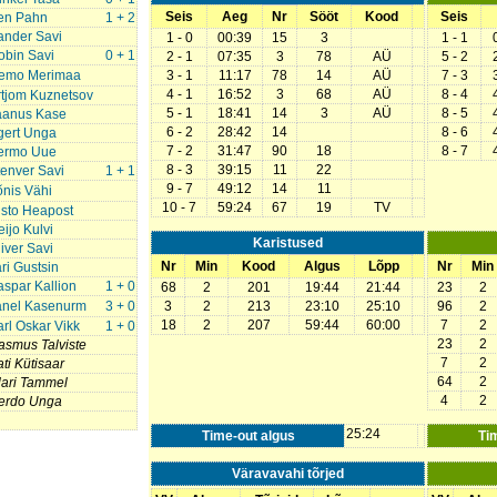
Seis
Aeg
Nr
Sööt
Kood
Seis
en Pahn
1 + 2
ander Savi
1 - 0
00:39
15
3
1 - 1
obin Savi
0 + 1
2 - 1
07:35
3
78
AÜ
5 - 2
emo Merimaa
3 - 1
11:17
78
14
AÜ
7 - 3
4 - 1
16:52
3
68
AÜ
8 - 4
rtjom Kuznetsov
5 - 1
18:41
14
3
AÜ
8 - 5
aanus Kase
6 - 2
28:42
14
8 - 6
gert Unga
7 - 2
31:47
90
18
8 - 7
ermo Uue
8 - 3
39:15
11
22
tenver Savi
1 + 1
9 - 7
49:12
14
11
õnis Vähi
10 - 7
59:24
67
19
TV
isto Heapost
ijo Kulvi
Karistused
iver Savi
Nr
Min
Kood
Algus
Lõpp
Nr
Min
ri Gustsin
aspar Kallion
1 + 0
68
2
201
19:44
21:44
23
2
anel Kasenurm
3 + 0
3
2
213
23:10
25:10
96
2
18
2
207
59:44
60:00
7
2
arl Oskar Vikk
1 + 0
23
2
asmus Talviste
7
2
ti Kütisaar
64
2
lari Tammel
4
2
erdo Unga
25:24
Time-out algus
Ti
Väravavahi tõrjed