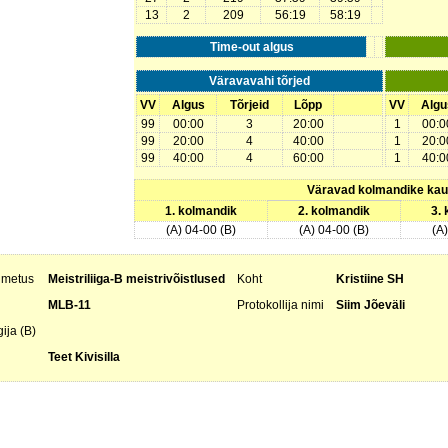
13
2
209
56:19
58:19
Time-out algus
Väravavahi tõrjed
VV
Algus
Tõrjeid
Lõpp
VV
Algu
99
00:00
3
20:00
1
00:0
99
20:00
4
40:00
1
20:0
99
40:00
4
60:00
1
40:0
Väravad kolmandike ka
1. kolmandik
2. kolmandik
3.
(A) 04-00 (B)
(A) 04-00 (B)
(A
nimetus
Meistriliiga-B meistrivõistlused
Koht
Kristiine SH
MLB-11
Protokollija nimi
Siim Jõeväli
ija (B)
Teet Kivisilla