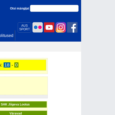
Otsi mängijat
AUS
SPORT
litused
s:
18
-
0
SHK Jõgeva Lootus
Väravad