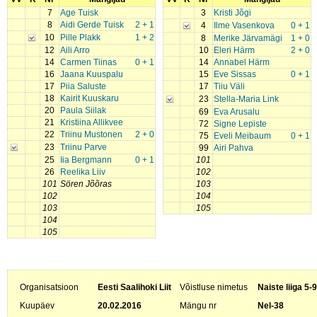
7
Age Tuisk
3
Kristi Jõgi
8
Aidi Gerde Tuisk
2 + 1
4
Ilme Vasenkova
0 + 1
10
Pille Plakk
1 + 2
8
Merike Järvamägi
1 + 0
12
Aili Arro
10
Eleri Härm
2 + 0
14
Carmen Tiinas
0 + 1
14
Annabel Härm
16
Jaana Kuuspalu
15
Eve Sissas
0 + 1
17
Piia Saluste
17
Tiiu Väli
18
Kairit Kuuskaru
23
Stella-Maria Link
20
Paula Siilak
69
Eva Arusalu
21
Kristiina Allikvee
72
Signe Lepiste
22
Triinu Mustonen
2 + 0
75
Eveli Meibaum
0 + 1
23
Triinu Parve
99
Airi Pahva
25
Iia Bergmann
0 + 1
101
26
Reelika Liiv
102
101
Sören Jõõras
103
102
104
103
105
104
105
Organisatsioon
Eesti Saalihoki Liit
Võistluse nimetus
Naiste liiga 5-
Kuupäev
20.02.2016
Mängu nr
Nel-38