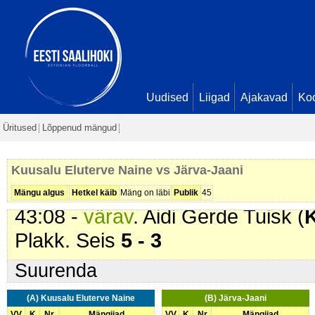
27:38 -
värav
. Eleri Härm (
Järva-
32:56 -
värav
. Eleri Härm (
Järva-
- 2
33:55 -
värav
. Triinu Mustonen (
K
Bergmann. Seis
3 - 2
Uudised
Liigad
Ajakavad
Ko
37:49 -
värav
. Merike Järvamägi 
Üritused
Lõppenud mängud
Seis
3 - 3
37:58 -
värav
. Triinu Mustonen (
K
Kuusalu Eluterve Naine vs Järva-Jaani
Plakk. Seis
4 - 3
Mängu algus
Hetkel käib
Mäng on läbi
Publik
45
43:08 -
värav
. Aidi Gerde Tuisk (
K
Plakk. Seis
5 - 3
Suurenda
(A) Kuusalu Eluterve Naine
(B) Järva-Jaani
VV
K
Nr
Mängijad
VV
K
Nr
Mängijad