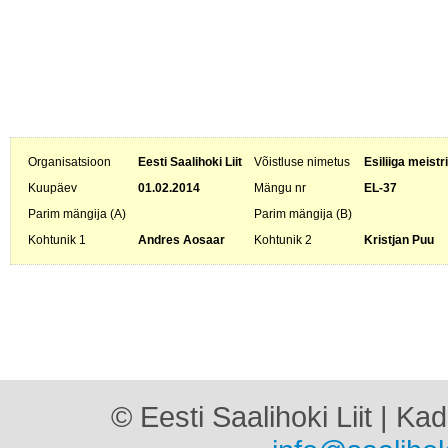
Organisatsioon
Eesti Saalihoki Liit
Võistluse nimetus
Esiliiga meistr
Kuupäev
01.02.2014
Mängu nr
EL-37
Parim mängija (A)
Parim mängija (B)
Kohtunik 1
Andres Aosaar
Kohtunik 2
Kristjan Puu
© Eesti Saalihoki Liit | Ka