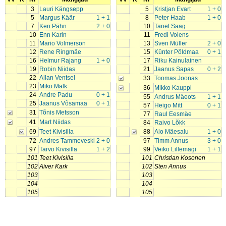
3
Lauri Kängsepp
5
Kristjan Evart
1 + 0
5
Margus Käär
1 + 1
8
Peter Haab
1 + 0
7
Ken Pähn
2 + 0
10
Tanel Saag
10
Enn Karin
11
Fredi Volens
11
Mario Volmerson
13
Sven Müller
2 + 0
12
Rene Ringmäe
15
Künter Põldmaa
0 + 1
16
Helmur Rajang
1 + 0
17
Riku Kainulainen
19
Robin Niidas
21
Jaanus Sapas
0 + 2
22
Allan Ventsel
33
Toomas Joonas
23
Miko Malk
36
Mikko Kauppi
24
Andre Padu
0 + 1
55
Andrus Mäeots
1 + 1
25
Jaanus Võsamaa
0 + 1
57
Heigo Mitt
0 + 1
31
Tõnis Metsson
77
Raul Eesmäe
41
Mart Niidas
84
Raivo Lõkk
69
Teet Kivisilla
88
Alo Mäesalu
1 + 0
72
Andres Tammeveski
2 + 0
97
Timm Annus
3 + 0
97
Tarvo Kivisilla
1 + 2
99
Veiko Lillemägi
1 + 1
101
Teet Kivisilla
101
Christian Kosonen
102
Aiver Kark
102
Sten Annus
103
103
104
104
105
105