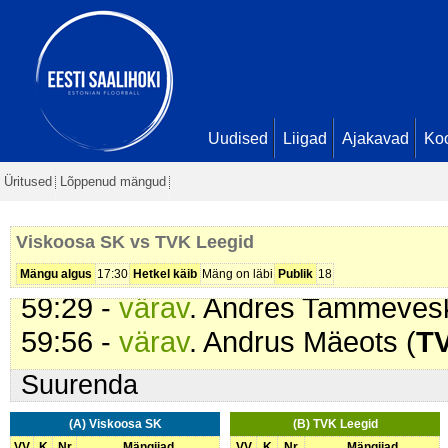
41:37 -
karistus (217 - Korduvad
min
44:40 -
karistus (201 - Kepilöök)
.
44:40 -
omavärav
. . Seis
6 - 8
51:01 -
värav
. Ken Pähn (
Viskoo
Uudised
Liigad
Ajakavad
Ko
8
Üritused
Lõppenud mängud
53:37 -
värav
. Peter Haab (
TVK 
59:13 -
karistus (207 - Lükkamin
Viskoosa SK vs TVK Leegid
min
Mängu algus
17:30
Hetkel käib
Mäng on läbi
Publik
18
59:29 -
värav
. Andres Tammevesk
59:56 -
värav
. Andrus Mäeots (
TV
Suurenda
(A) Viskoosa SK
(B) TVK Leegid
VV
K
Nr
Mängijad
VV
K
Nr
Mängijad