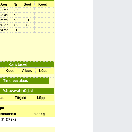
Aeg
Nr
Sööt
Kood
01:57
20
02:49
69
15:59
69
11
20:27
73
72
24:53
11
Karistused
Kood
Algus
Lõpp
Time-out algus
Väravavahi tõrjed
us
Tõrjeid
Lõpp
upa
 kolmandik
Lisaaeg
) 01-02 (B)