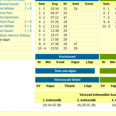
Seis
Aeg
Nr
Sööt
Kood
Seis
thaniel Konks
1 + 1
rta Mölder
1 + 0
1 - 2
03:34
25
29
0 - 1
nna Pool
2 - 2
05:37
25
0 - 2
rta Kalamees
3 - 2
07:12
47
7 - 3
chard Raal
2 + 0
4 - 2
07:20
29
9 - 4
eri Mölder
0 + 1
5 - 2
13:13
29
10 - 5
el Kasari
1 + 0
6 - 2
13:39
29
7 - 2
15:17
29
drian-Henrico Rätsep
8 - 3
17:00
29
i Väärt
9 - 3
17:38
29
47
10 - 4
23:51
25
29
Karistused
Nr
Min
Kood
Algus
Lõpp
Nr
Min
Time-out algus
Väravavahi tõrjed
VV
Algus
Tõrjeid
Lõpp
VV
Alg
Väravad kolmandike ka
1. kolmandik
2. kolmandik
3.
(A) 04-02 (B)
(A) 05-01 (B)
(A