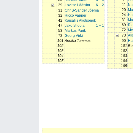
11
Na
29
Loviise Läätsim
6 + 2
20
Ma
31
ChriS-Sander Jõema
24
Ha
32
Ricco Vapper
31
Ma
42
Kaisaliis Akotšonok
69
Ri
47
Jako Sildoja
1 + 1
72
Me
53
Markus Parik
73
Aks
72
Georg Virki
101
Annika Tammus
90
Ha
102
101
Ret
103
102
104
103
105
104
105