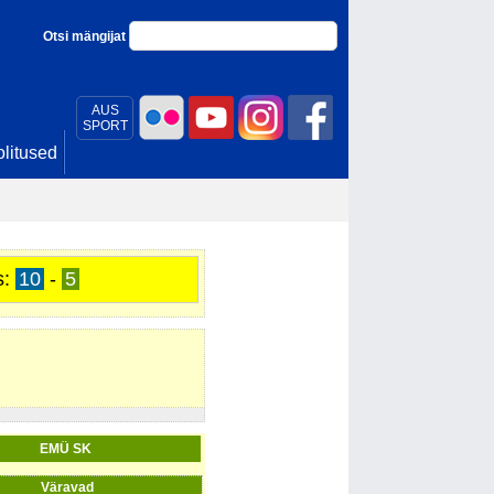
Otsi mängijat
AUS
SPORT
litused
s:
10
-
5
EMÜ SK
Väravad