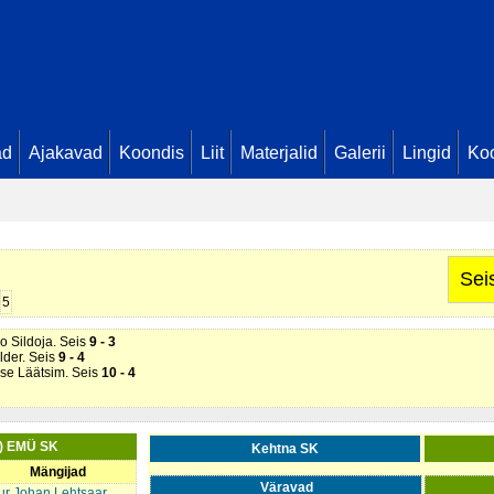
ad
Ajakavad
Koondis
Liit
Materjalid
Galerii
Lingid
Koo
iise Läätsim. Seis
1 - 2
Sei
5
iel Konks. Seis
7 - 3
ko Sildoja. Seis
9 - 3
lder. Seis
9 - 4
iise Läätsim. Seis
10 - 4
) EMÜ SK
Kehtna SK
Mängijad
Väravad
tur Johan Lehtsaar