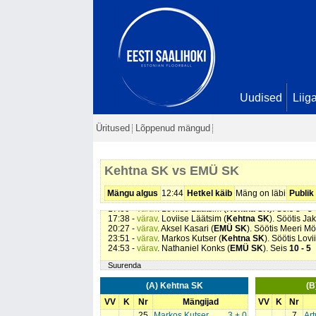
Uudised
Liig
01:57 -
värav
. Marta Mölder (
EMÜ SK
). Seis
0 - 1
02:49 -
värav
. Richard Raal (
EMÜ SK
). Seis
0 - 2
Üritused
Lõppenud mängud
03:34 -
värav
. Markos Kutser (
Kehtna SK
). Söötis Lov
05:37 -
värav
. Markos Kutser (
Kehtna SK
). Seis
2 - 2
07:12 -
värav
. Jako Sildoja (
Kehtna SK
). Seis
3 - 2
07:20 -
värav
. Loviise Läätsim (
Kehtna SK
). Seis
4 - 2
Kehtna SK vs EMÜ SK
13:13 -
värav
. Loviise Läätsim (
Kehtna SK
). Seis
5 - 2
13:39 -
värav
. Loviise Läätsim (
Kehtna SK
). Seis
6 - 2
15:17 -
värav
. Loviise Läätsim (
Kehtna SK
). Seis
7 - 2
Mängu algus
12:44
Hetkel käib
Mäng on läbi
Publik
15:59 -
värav
. Richard Raal (
EMÜ SK
). Söötis Nathan
17:00 -
värav
. Loviise Läätsim (
Kehtna SK
). Seis
8 - 3
17:38 -
värav
. Loviise Läätsim (
Kehtna SK
). Söötis Ja
20:27 -
värav
. Aksel Kasari (
EMÜ SK
). Söötis Meeri Mö
23:51 -
värav
. Markos Kutser (
Kehtna SK
). Söötis Lov
24:53 -
värav
. Nathaniel Konks (
EMÜ SK
). Seis
10 - 5
Suurenda
(A) Kehtna SK
(B
VV
K
Nr
Mängijad
VV
K
Nr
25
Markos Kutser
3 + 0
7
Ar