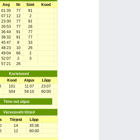
Aeg
Nr
Sööt
Kood
01:35
77
91
07:12
12
2
23:30
77
91
26:53
77
26
36:44
91
77
38:32
91
77
45:47
8
33
48:23
10
26
49:04
66
2
52:07
2
3
57:21
26
Karistused
Kood
Algus
Lõpp
0
101
11:07
23:07
504
59:10
60:00
Time-out algus
Väravavahi tõrjed
s
Tõrjeid
Lõpp
0
14
35:36
6
12
60:00