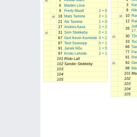
1
Kuldar Mark
3
Kas
6
Marten Liiva
8
Nik
9
Fredy Maalt
2 + 0
10
Rau
18
Mats Tamme
2 + 1
12
Ra
21
Ats Tamme
1 + 0
Jul
27
Andres Aava
2 + 2
26
17.
31
Siim Stokkeby
0 + 1
30
Tõn
67
Gert Kevin Kurmiste
0 + 2
33
To
87
Teet Soasepp
0 + 1
66
Sa
91
Janek Nõu
1 + 0
77
Pa
97
Kristo Lehiste
2 + 1
91
Rei
101
Risto Lall
92
Ge
102
Sander Stokkeby
98
Ma
103
101
Ma
104
102
105
103
104
105