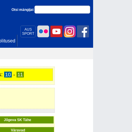
Otsi mängijat
AUS
SPORT
litused
s:
10
-
11
Jõgeva SK Tähe
Väravad