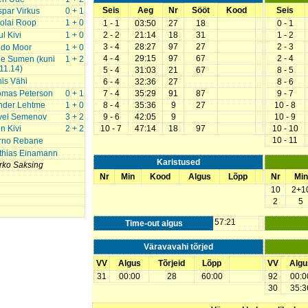
Seis
Aeg
Nr
Sööt
Kood
Seis
par Virkus
0 + 1
olai Roop
1 + 0
1 - 1
03:50
27
18
0 - 1
l Kivi
1 + 0
2 - 2
21:14
18
31
1 - 2
3 - 4
28:27
97
27
2 - 3
ido Moor
1 + 0
4 - 4
29:15
97
67
2 - 4
le Sumen (kuni
1 + 2
11.14)
5 - 4
31:03
21
67
8 - 5
is Vähi
6 - 4
32:36
27
8 - 6
omas Peterson
0 + 1
7 - 4
35:29
91
87
9 - 7
nder Lehtme
1 + 0
8 - 4
35:36
9
27
10 - 8
vel Semenov
3 + 2
9 - 6
42:05
9
10 - 9
n Kivi
2 + 2
10 - 7
47:14
18
97
10 - 10
10 - 11
rno Rebane
thias Einamann
Karistused
rko Saksing
Nr
Min
Kood
Algus
Lõpp
Nr
Min
10
2+1
2
5
57:21
Time-out algus
Väravavahi tõrjed
VV
Algus
Tõrjeid
Lõpp
VV
Algu
31
00:00
28
60:00
92
00:0
30
35:3