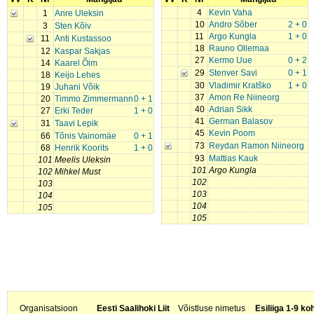
4
Kevin Vaha
1
Anre Uleksin
10
Andro Sõber
2 + 0
3
Sten Kõiv
11
Argo Kungla
1 + 0
11
Anti Kustassoo
18
Rauno Ollemaa
12
Kaspar Sakjas
27
Kermo Uue
0 + 2
14
Kaarel Õim
29
Stenver Savi
0 + 1
18
Keijo Lehes
30
Vladimir Kratško
1 + 0
19
Juhani Võik
37
Amon Re Niineorg
20
Timmo Zimmermann
0 + 1
40
Adrian Sikk
27
Erki Teder
1 + 0
41
German Balasov
31
Taavi Lepik
45
Kevin Poom
66
Tõnis Vainomäe
0 + 1
73
Reydan Ramon Niineorg
68
Henrik Koorits
1 + 0
93
Mattias Kauk
101
Meelis Uleksin
101
Argo Kungla
102
Mihkel Must
102
103
103
104
104
105
105
Organisatsioon
Eesti Saalihoki Liit
Võistluse nimetus
Esiliiga 1-9 ko