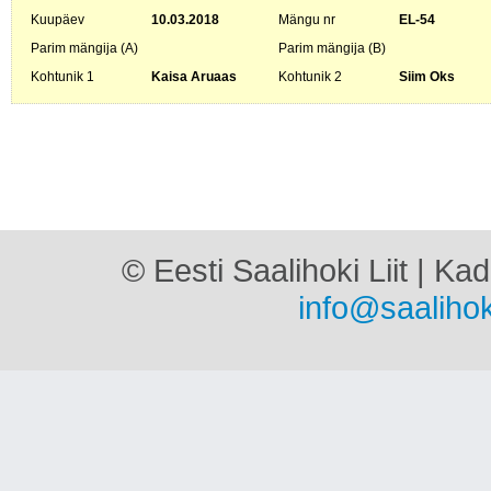
Kuupäev
10.03.2018
Mängu nr
EL-54
Parim mängija (A)
Parim mängija (B)
Kohtunik 1
Kaisa Aruaas
Kohtunik 2
Siim Oks
© Eesti Saalihoki Liit | Ka
info@saalihok