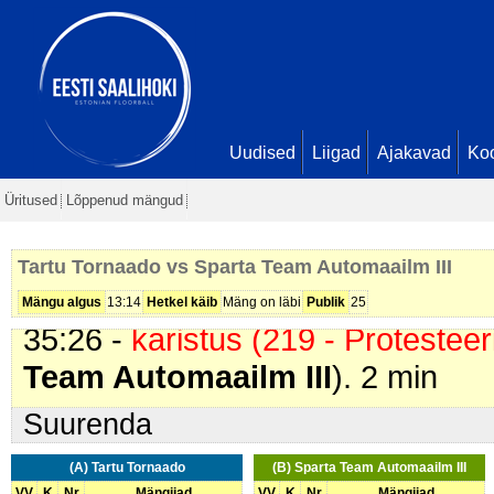
2 min
24:19 -
värav
. Andro Sõber (
Spar
Kermo Uue. Seis
1 - 2
24:58 -
värav
. Erki Teder (
Tartu 
Zimmermann. Seis
2 - 2
Uudised
Liigad
Ajakavad
Ko
30:58 -
värav
. Vladimir Kratško (
S
Üritused
Lõppenud mängud
Kermo Uue. Seis
2 - 3
32:16 -
värav
. Argo Kungla (
Spar
Tartu Tornaado vs Sparta Team Automaailm III
Stenver Savi. Seis
2 - 4
Mängu algus
13:14
Hetkel käib
Mäng on läbi
Publik
25
35:26 -
karistus (219 - Protestee
Team Automaailm III
). 2 min
Suurenda
(A) Tartu Tornaado
(B) Sparta Team Automaailm III
VV
K
Nr
Mängijad
VV
K
Nr
Mängijad