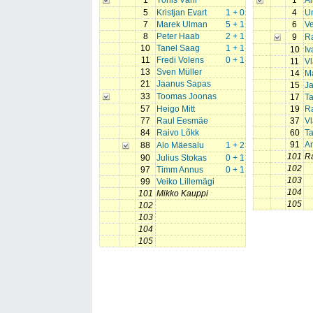
1
Tõnis Vähi
1
Ai
5
Kristjan Evart
1 + 0
4
U
7
Marek Ulman
5 + 1
6
V
8
Peter Haab
2 + 1
9
R
10
Tanel Saag
1 + 1
10
I
11
Fredi Volens
0 + 1
11
Vl
13
Sven Müller
14
Ma
21
Jaanus Sapas
15
Ja
33
Toomas Joonas
17
T
57
Heigo Mitt
19
R
77
Raul Eesmäe
37
Vl
84
Raivo Lõkk
60
T
91
A
88
Alo Mäesalu
1 + 2
101
R
90
Julius Stokas
0 + 1
102
97
Timm Annus
0 + 1
103
99
Veiko Lillemägi
104
101
Mikko Kauppi
105
102
103
104
105