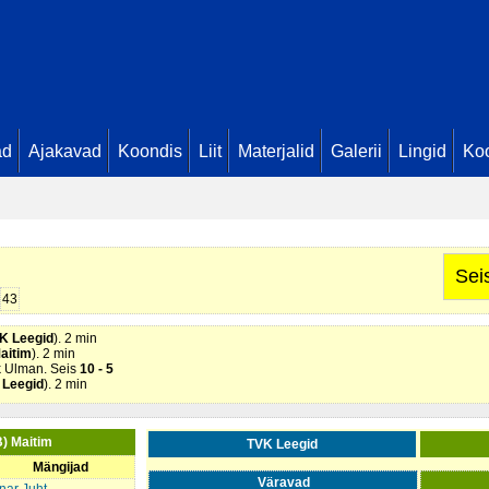
 Galkin. Seis
0 - 1
 Mäesalu. Seis
1 - 1
im
). 2 min
 Mäesalu. Seis
3 - 1
ad
Ajakavad
Koondis
Liit
Materjalid
Galerii
Lingid
Koo
llismaa . Seis
3 - 2
Maitim
). 2 min
itim
). 2 min
Volens. Seis
4 - 2
us Stokas. Seis
5 - 2
Kraam. Seis
5 - 3
 Haab. Seis
6 - 3
raam. Seis
6 - 4
Sei
 Saag. Seis
7 - 4
m Annus. Seis
8 - 4
43
a. Seis
8 - 5
K Leegid
). 2 min
aitim
). 2 min
k Ulman. Seis
10 - 5
 Leegid
). 2 min
B) Maitim
TVK Leegid
Mängijad
Väravad