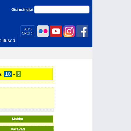
Otsi mängijat
AUS
SPORT
litused
s:
10
-
5
Maitim
Väravad