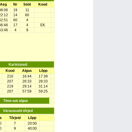
Aeg
Nr
Sööt
Kood
08:06
19
11
22:12
14
60
42:51
60
4
46:46
17
4
EK
53:46
4
9
Karistused
Kood
Algus
Lõpp
210
16:44
17:39
207
26:33
28:33
219
29:14
31:14
207
57:59
59:25
Time-out algus
Väravavahi tõrjed
s
Tõrjeid
Lõpp
0
7
20:00
0
9
40:00