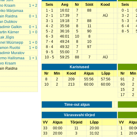
nar Juht
Seis
Aeg
Nr
Sööt
Kood
Seis
no Kraam
1 + 2
1 - 1
16:02
7
88
0 - 1
eiko Märjamaa
2 - 1
17:39
7
AÜ
3 - 2
ain Raidna
0 + 1
3 - 1
19:18
7
88
5 - 3
van Dubkov
4 - 2
35:58
8
11
6 - 4
adimir Galkin
0 + 1
5 - 2
36:16
5
90
8 - 5
rtin Kärner
1 + 0
6 - 3
46:01
10
8
ak Jõgis
7 - 4
49:24
8
10
anel Müürsepp
1 + 0
8 - 4
49:32
7
97
amon Ruotsi
1 + 0
9 - 5
55:00
7
adimir Muratov
10 - 5
59:25
88
7
AÜ
armo Hallismaa
1 + 1
rvo Kraam
Karistused
ain Raidna
Nr
Min
Kood
Algus
Lõpp
Nr
Min
8
2
209
55:56
57:56
91
2
10
2
213
60:00
60:00
60
2
15
2
17
2
Time-out algus
Väravavahi tõrjed
VV
Algus
Tõrjeid
Lõpp
VV
Algu
33
00:00
11
20:00
1
00:0
33
20:00
3
31:02
1
20:0