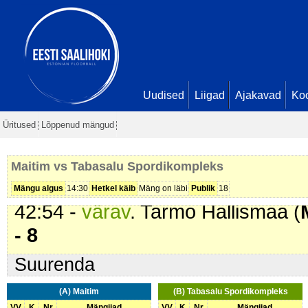
11 - 5
32:16 -
värav
. . Söötis Valdo Rü
38:23 -
värav
. Valdo Rüütelmaa (
7
40:13 -
karistus (201 - Kepilöök)
.
Uudised
Liigad
Ajakavad
Ko
41:32 -
värav
. Tarmo Hallismaa (
Üritused
Lõppenud mängud
- 7
42:36 -
värav
. Valdo Rüütelmaa (
Maitim vs Tabasalu Spordikompleks
Priit Matiisen. Seis
12 - 8
Mängu algus
14:30
Hetkel käib
Mäng on läbi
Publik
18
42:54 -
värav
. Tarmo Hallismaa (
- 8
Suurenda
(A) Maitim
(B) Tabasalu Spordikompleks
VV
K
Nr
Mängijad
VV
K
Nr
Mängijad