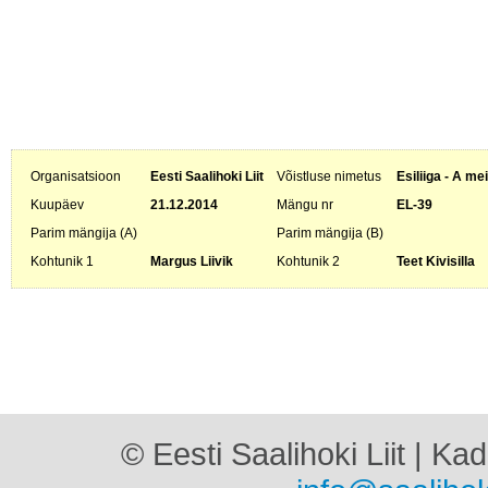
Organisatsioon
Eesti Saalihoki Liit
Võistluse nimetus
Esiliiga - A me
Kuupäev
21.12.2014
Mängu nr
EL-39
Parim mängija (A)
Parim mängija (B)
Kohtunik 1
Margus Liivik
Kohtunik 2
Teet Kivisilla
© Eesti Saalihoki Liit | Ka