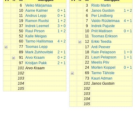
6
Veiko Märjamaa
3
Risto Martin
10
Aarne Kalmer
0 + 1
4
Janos Gustsin
1 + 2
11
Andrus Lepp
0 + 1
6
Per Lindberg
19
Ramon Ruotsi
1 + 2
7
Valdo Rüütelmaa
4 + 1
37
Indrek Leemet
3 + 0
9
Indrek Pajuste
50
Raul Pirson
1 + 2
10
Priit Matiisen
0 + 1
52
Kalle Meigas
11
Toomas Erikson
60
Tarmo Hallismaa
4 + 2
12
Erkki Teedla
77
Toomas Lepp
17
Anti Peever
89
Mark Zuhhovitski
2 + 1
18
Rain Pelapson
1 + 0
21
Lauri Pelapson
1 + 1
91
Arvo Kraam
0 + 2
22
Meelis Pilv
97
Kristjan Pakk
2 + 1
24
Morten Koppel
0 + 1
101
Arvo Kraam
69
Tarmo Tähiste
102
103
73
Kauri Adman
104
101
Janos Gustsin
105
102
103
104
105