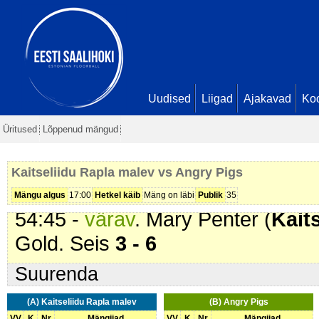
30:32 -
värav
. Ekaterina Chelishi
Duryagina. Seis
1 - 3
36:56 -
värav
. Iana Galkina (
Angr
1 - 4
38:24 -
värav
. Tiiu Varik-Sau (
Kai
Uudised
Liigad
Ajakavad
Ko
Laurimaa. Seis
2 - 4
Üritused
Lõppenud mängud
41:34 -
värav
. Ekaterina Chelishi
Shakirova. Seis
2 - 5
Kaitseliidu Rapla malev vs Angry Pigs
45:54 -
omavärav
. . Seis
2 - 6
Mängu algus
17:00
Hetkel käib
Mäng on läbi
Publik
35
54:45 -
värav
. Mary Penter (
Kait
Gold. Seis
3 - 6
Suurenda
(A) Kaitseliidu Rapla malev
(B) Angry Pigs
VV
K
Nr
Mängijad
VV
K
Nr
Mängijad