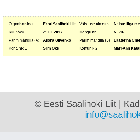
Organisatsioon
Eesti Saalihoki Liit
Võistluse nimetus
Naiste liiga me
Kuupäev
29.01.2017
Mängu nr
NL-16
Parim mängija (A)
Aljona Glivenko
Parim mängija (B)
Ekaterina Chel
Kohtunik 1
Siim Oks
Kohtunik 2
Mari-Ann Katar
© Eesti Saalihoki Liit | Ka
info@saalihok