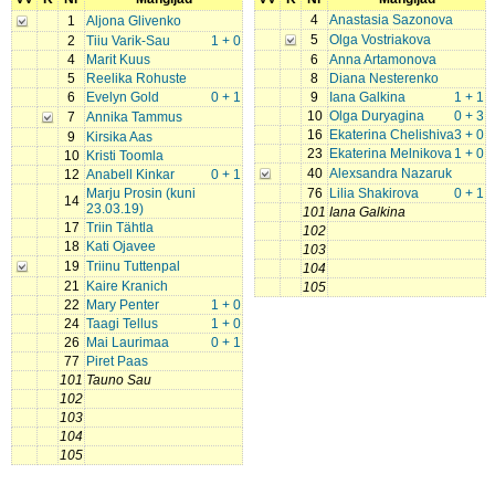
4
Anastasia Sazonova
1
Aljona Glivenko
5
Olga Vostriakova
2
Tiiu Varik-Sau
1 + 0
4
Marit Kuus
6
Anna Artamonova
5
Reelika Rohuste
8
Diana Nesterenko
6
Evelyn Gold
0 + 1
9
Iana Galkina
1 + 1
10
Olga Duryagina
0 + 3
7
Annika Tammus
16
Ekaterina Chelishiva
3 + 0
9
Kirsika Aas
23
Ekaterina Melnikova
1 + 0
10
Kristi Toomla
40
Alexsandra Nazaruk
12
Anabell Kinkar
0 + 1
Marju Prosin (kuni
76
Lilia Shakirova
0 + 1
14
23.03.19)
101
Iana Galkina
17
Triin Tähtla
102
18
Kati Ojavee
103
19
Triinu Tuttenpal
104
21
Kaire Kranich
105
22
Mary Penter
1 + 0
24
Taagi Tellus
1 + 0
26
Mai Laurimaa
0 + 1
77
Piret Paas
101
Tauno Sau
102
103
104
105