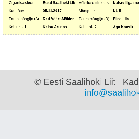
Organisatsioon
Eesti Saalihoki Liit
Võistluse nimetus
Naiste liiga me
Kuupäev
05.11.2017
Mängu nr
NL-5
Parim mängija (A)
Reti Väärt-Mölder
Parim mängija (B)
Elina Liin
Kohtunik 1
Kaisa Aruaas
Kohtunik 2
Ago Kaasik
© Eesti Saalihoki Liit | Ka
info@saalihok