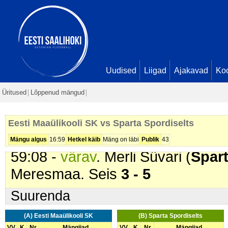
Puidak. Seis
2 - 1
37:02 -
värav
. Elina Liin (
Sparta 
37:21 -
värav
. Kati Kütisaar (
Spar
Seis
2 - 3
52:50 -
värav
. Diana Klavan (
Spa
Uudised
Liigad
Ajakavad
Ko
Seis
2 - 4
Üritused
Lõppenud mängud
56:00 -
karistus (201 - Kepilöök)
.
min
Eesti Maaülikooli SK vs Sparta Spordiselts
58:46 -
värav
. Jane Klavan (
Eest
Mängu algus
16:59
Hetkel käib
Mäng on läbi
Publik
43
59:08 -
värav
. Merli Süvari (
Spart
Meresmaa. Seis
3 - 5
Suurenda
(A) Eesti Maaülikooli SK
(B) Sparta Spordiselts
VV
K
Nr
Mängijad
VV
K
Nr
Mängijad