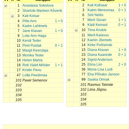
2
Kati Kütisaar
1 + 0
1
Anastasia Sokolova
3
Katrin Meresmaa
0 + 1
2
Sharlote Marleen Kõverik
6
Sirli Nellis
3
Kati Kolsar
7
Merli Süvari
1 + 1
4
Pille Arro
1 + 0
9
Kädi Keinast
0 + 1
5
Kadre Lahtmets
10
Tiina Krutob
7
Jane Klavan
1 + 0
11
Merit Kalavus
9
Lota-Ann Haga
12
Kairiin Jõemets
10
Kersti Teder
14
Kirke Pollisinski
11
Piret Puidak
0 + 1
15
Diana Klavan
1 + 0
12
Margit Keerutaja
23
Diana Kaareste
0 + 1
13
Monika Teder
24
Sigrid Anderson
14
Helen Mahla
25
Elina Liin
2 + 0
16
Reti Väärt-Mölder
1 + 1
36
Mona-Lisa Lusti
17
Kristin Penu
77
Eha Põhako-Janson
47
Lotta Peedimaa
99
Saskia Ormak
101
Pavel Semenov
101
Rasmus Talviste
102
102
Liina Jõgisu
103
103
104
104
105
105