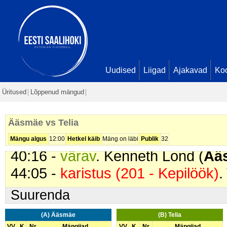
23:20 -
karistus (203 - Kepi tõstm
26:06 -
karistus (201 - Kepilöök)
.
28:02 -
värav
. Kenneth Lond (
Ää
32:23 -
värav
. Ragnar Markus Kul
Pajula. Seis
6 - 2
Uudised
Liigad
Ajakavad
Ko
34:09 -
värav
. Tormi Voog (
Ääsm
Üritused
Lõppenud mängud
35:39 -
karistus (213 - Käega mä
37:39 -
värav
. Andre Simovart (
Ä
Ääsmäe vs Telia
38:37 -
karistus (504 - Toores m
Mängu algus
12:00
Hetkel käib
Mäng on läbi
Publik
32
40:16 -
värav
. Kenneth Lond (
Ää
44:05 -
karistus (201 - Kepilöök)
.
Suurenda
(A) Ääsmäe
(B) Telia
VV
K
Nr
Mängijad
VV
K
Nr
Mängijad