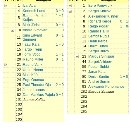
1
Ivar Agar
1
Eero Pajuviidik
4
Kenneth Lond
3 + 0
2
Sergei Kirillov
Ragnar Markus
1 + 1
4
Aleksander Kistner
5
Kuljus
8
Richard Kerde
0 + 1
8
Mikk Jüristo
0 + 4
9
Reigo Podar
1 + 0
10
Andre Simovart
1 + 0
10
Rando Hallik
Siim Edvard
0 + 1
12
Lembit Nugis
11
Sinimeri
13
Henri Kerde
13
Taavi Kala
1 + 0
14
Dmitri Burov
15
Targo Trepp
15
Sergei Burov
18
Tormi Voog
1 + 1
23
Margus Sinisaar
20
Rauno Miller
0 + 1
44
Sergei Arhipov
21
Rauno Varik
59
Peeter Subbi
22
Urmet Neem
77
Janar Küla
23
Matti Küüt
80
Dmitri Burdin
1 + 0
24
Ergo Orumaa
91
Andrei Surnin
25
Paul Theodor Oja
2 + 0
93
Aleksandr Ponomarjov
34
Janar Laaneste
101
Margus Sinisaar
82
Dan Markkus Pajula
0 + 1
102
101
Jaanus Kallion
103
102
104
103
105
104
105