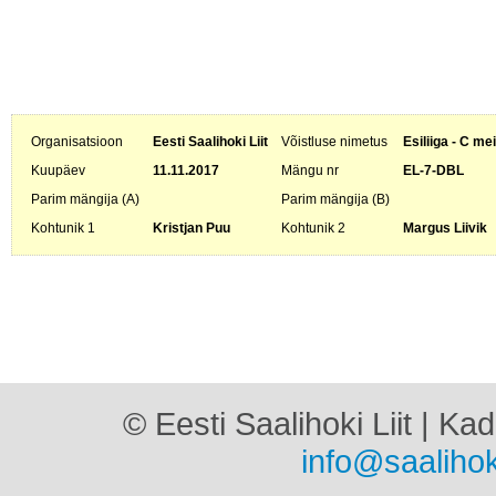
Organisatsioon
Eesti Saalihoki Liit
Võistluse nimetus
Esiliiga - C me
Kuupäev
11.11.2017
Mängu nr
EL-7-DBL
Parim mängija (A)
Parim mängija (B)
Kohtunik 1
Kristjan Puu
Kohtunik 2
Margus Liivik
© Eesti Saalihoki Liit | Ka
info@saalihok