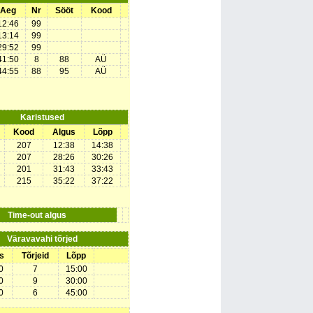
Aeg
Nr
Sööt
Kood
12:46
99
13:14
99
29:52
99
41:50
8
88
AÜ
44:55
88
95
AÜ
Karistused
Kood
Algus
Lõpp
207
12:38
14:38
207
28:26
30:26
201
31:43
33:43
215
35:22
37:22
Time-out algus
Väravavahi tõrjed
s
Tõrjeid
Lõpp
0
7
15:00
0
9
30:00
0
6
45:00