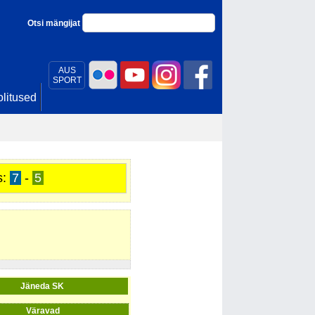
Otsi mängijat
AUS
SPORT
litused
s:
7
-
5
Jäneda SK
Väravad