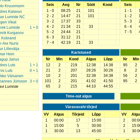
li Kask
Seis
Aeg
Nr
Sööt
Kood
Seis
sto Kruusmann
1 - 0
08:25
21
101
1 - 1
dres Kalavus
2 - 2
14:47
21
101
1 - 2
gar Lumiste NC
3 - 2
17:37
33
5 - 3
rgen Vikat
4 - 2
21:34
21
33
6 - 4
drek Lumiste
1 + 0
5 - 2
24:44
21
7 - 5
nrik Kurganov
6 - 3
31:12
21
k Kobrand
7 - 4
42:19
21
33
n-Are Nursi
r Lillevälja
Karistused
imar Hein
Nr
Min
Kood
Algus
Lõpp
Nr
Min
agup Jairus
dres Luts
1 + 1
12
2
219
12:38
14:38
95
2
21
2
207
28:26
30:26
8
2
nis Luts
0 + 1
10
2
201
32:38
34:38
56
2
ikko Väisanen
101
2
201
41:02
41:50
95
2
hannes Jürisson
3 + 0
65
2
215
44:10
44:55
avi Lumiste
Time-out algus
Väravavahi tõrjed
VV
Algus
Tõrjeid
Lõpp
VV
Algu
1
00:00
17
15:00
2
00:0
1
15:00
5
30:00
2
15:0
1
30:00
13
45:00
1
30:0