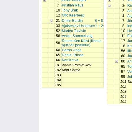
1
Anton Netšajev
1
Ve
7
Kristian Raus
2
Ri
10
Tony Brük
3
An
12
Otto Keerberg
4
Ai
21
Dmitri Burdin
6 + 0
7
Jö
33
Vjatseslav Ussoltsev
1 + 2
8
In
52
Morten Talviste
10
He
56
Andre Sammelselg
11
Ei
Renek-Ken Külvi (litsents
17
Ja
58
ajutiselt peatatud)
18
Kau
60
Gerdo Unga
56
Ill
65
Daniel Rüsse
60
Ja
66
Kert Kriiva
88
An
101
Andrei Polovnikov
95
Tõ
102
Märt Eerme
97
Ve
103
99
Jo
104
101
Ta
105
102
103
104
105