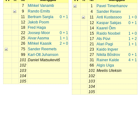
7
Mihkel Vanamb
1
Pavel Timerhanov
9
Rando Ernits
4
Sander Resev
11
Bertram Sargla
0 + 1
11
Anti Kustassoo
1 + 0
12
Jakob Poom
12
Kaspar Sakjas
0 + 1
18
Fred Haga
14
Kaarel Õim
22
Joosep Moor
0 + 1
15
Raido Noobel
1 + 0
25
Aivar Aasma
1 + 1
17
Ats Püvi
1 + 2
26
Mihkel Kaasik
2 + 0
21
Alari Pagi
1 + 1
75
Sander Reemets
23
Kaido Ingver
99
Karl-Ott Juhanson
27
Nikita Bõstrov
0 + 1
101
Daniel Matsukevitš
31
Rainer Kalde
4 + 1
102
66
Algis Uiga
103
101
Meelis Uleksin
104
102
105
103
104
105