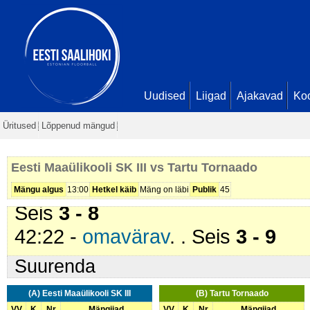
29:27 -
karistus (212 - Maas män
Tornaado
). 2 min
29:59 -
värav
. Rainer Kalde (
Tar
- 5
34:16 -
värav
. Ats Püvi (
Tartu To
Uudised
Liigad
Ajakavad
Ko
6
Üritused
Lõppenud mängud
39:11 -
värav
. Rainer Kalde (
Tart
7
Eesti Maaülikooli SK III vs Tartu Tornaado
42:09 -
värav
. Anti Kustassoo (
Ta
Mängu algus
13:00
Hetkel käib
Mäng on läbi
Publik
45
Seis
3 - 8
42:22 -
omavärav
. . Seis
3 - 9
Suurenda
(A) Eesti Maaülikooli SK III
(B) Tartu Tornaado
VV
K
Nr
Mängijad
VV
K
Nr
Mängijad