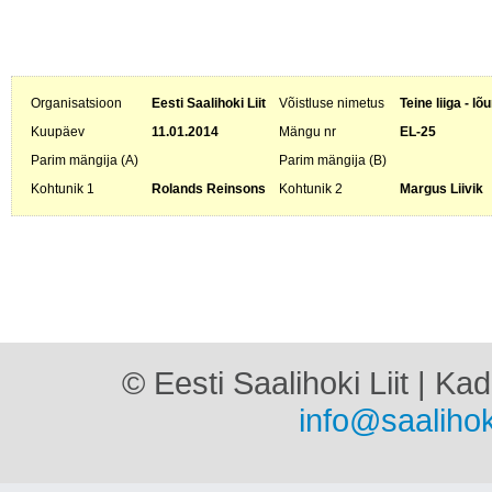
Organisatsioon
Eesti Saalihoki Liit
Võistluse nimetus
Teine liiga - l
Kuupäev
11.01.2014
Mängu nr
EL-25
Parim mängija (A)
Parim mängija (B)
Kohtunik 1
Rolands Reinsons
Kohtunik 2
Margus Liivik
© Eesti Saalihoki Liit | Ka
info@saalihok