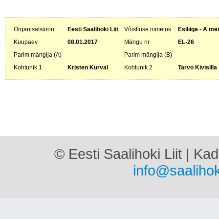
Organisatsioon
Eesti Saalihoki Liit
Võistluse nimetus
Esiliiga - A me
Kuupäev
08.01.2017
Mängu nr
EL-26
Parim mängija (A)
Parim mängija (B)
Kohtunik 1
Kristen Kurval
Kohtunik 2
Tarvo Kivisilla
© Eesti Saalihoki Liit | Ka
info@saalihok