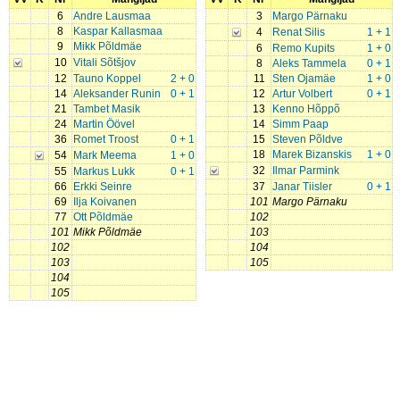
6
Andre Lausmaa
3
Margo Pärnaku
8
Kaspar Kallasmaa
4
Renat Silis
1 + 1
9
Mikk Põldmäe
6
Remo Kupits
1 + 0
10
Vitali Sõtšjov
8
Aleks Tammela
0 + 1
12
Tauno Koppel
2 + 0
11
Sten Ojamäe
1 + 0
14
Aleksander Runin
0 + 1
12
Artur Volbert
0 + 1
21
Tambet Masik
13
Kenno Hõppõ
24
Martin Öövel
14
Simm Paap
36
Romet Troost
0 + 1
15
Steven Põldve
18
Marek Bizanskis
1 + 0
54
Mark Meema
1 + 0
32
Ilmar Parmink
55
Markus Lukk
0 + 1
66
Erkki Seinre
37
Janar Tiisler
0 + 1
69
Ilja Koivanen
101
Margo Pärnaku
77
Ott Põldmäe
102
101
Mikk Põldmäe
103
102
104
103
105
104
105