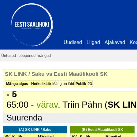
3 - 3
31:08 -
värav
. Kati Kolsar (
Eesti 
31:55 -
värav
. Marian Roop (
SK L
- 4
45:46 -
värav
. Kati Kolsar (
Eesti 
Uudised
Liigad
Ajakavad
Ko
Seis
4 - 5
Üritused
Lõppenud mängud
51:43 -
karistus (214 - Peaga mä
SK
). 2 min
SK LINK / Saku vs Eesti Maaülikooli SK
57:44 -
värav
. Triin Pähn (
SK LIN
Mängu algus
Hetkel käib
Mäng on läbi
Publik
23
- 5
65:00 -
värav
. Triin Pähn (
SK LIN
Suurenda
(A) SK LINK / Saku
(B) Eesti Maaülikooli SK
VV
K
Nr
Mängijad
VV
K
Nr
Mängijad