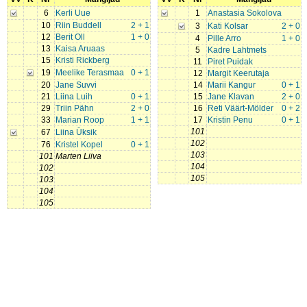
6
Kerli Uue
1
Anastasia Sokolova
10
Riin Buddell
2 + 1
3
Kati Kolsar
2 + 0
12
Berit Oll
1 + 0
4
Pille Arro
1 + 0
13
Kaisa Aruaas
5
Kadre Lahtmets
15
Kristi Rickberg
11
Piret Puidak
19
Meelike Terasmaa
0 + 1
12
Margit Keerutaja
20
Jane Suvvi
14
Marii Kangur
0 + 1
21
Liina Luih
0 + 1
15
Jane Klavan
2 + 0
29
Triin Pähn
2 + 0
16
Reti Väärt-Mölder
0 + 2
33
Marian Roop
1 + 1
17
Kristin Penu
0 + 1
101
67
Liina Üksik
102
76
Kristel Kopel
0 + 1
103
101
Marten Liiva
104
102
105
103
104
105