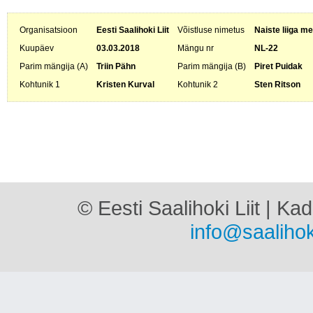
Organisatsioon
Eesti Saalihoki Liit
Võistluse nimetus
Naiste liiga me
Kuupäev
03.03.2018
Mängu nr
NL-22
Parim mängija (A)
Triin Pähn
Parim mängija (B)
Piret Puidak
Kohtunik 1
Kristen Kurval
Kohtunik 2
Sten Ritson
© Eesti Saalihoki Liit | Ka
info@saalihok