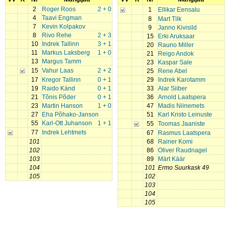
2
Roger Roos
2 + 0
1
Ellikar Eensalu
4
Taavi Engman
8
Mart Tilk
7
Kevin Kolpakov
9
Janno Kivisild
8
Rivo Rehe
2 + 3
15
Erki Aruksaar
10
Indrek Tallinn
3 + 1
20
Rauno Miller
11
Markus Laksberg
1 + 0
21
Reigo Andok
13
Margus Tamm
23
Kaspar Sale
15
Vahur Laas
2 + 2
25
Rene Abel
17
Kregor Tallinn
0 + 1
29
Indrek Karotamm
19
Raido Känd
0 + 1
33
Alar Siiber
21
Tõnis Põder
0 + 1
36
Arnold Laatspera
23
Martin Hanson
1 + 0
47
Madis Niinemets
27
Eha Põhako-Janson
51
Karl Kristo Leinuste
55
Karl-Ott Juhanson
1 + 1
55
Toomas Jaaniste
77
Indrek Lehtmets
67
Rasmus Laatspera
101
68
Rainer Komi
102
86
Oliver Raudnagel
103
89
Märt Käär
104
101
Ermo Suurkask 49
105
102
103
104
105