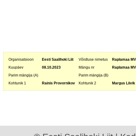
Organisatsioon
Eesti Saalihoki Liit
Võistluse nimetus
Raplamaa MV 
Kuupäev
08.10.2023
Mängu nr
Raplamaa MV
Parim mängija (A)
Parim mängija (B)
Kohtunik 1
Rainis Provornikov
Kohtunik 2
Margus Liivik