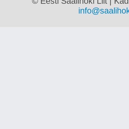
© Eesti Saalihoki Liit | Ka
info@saalihok