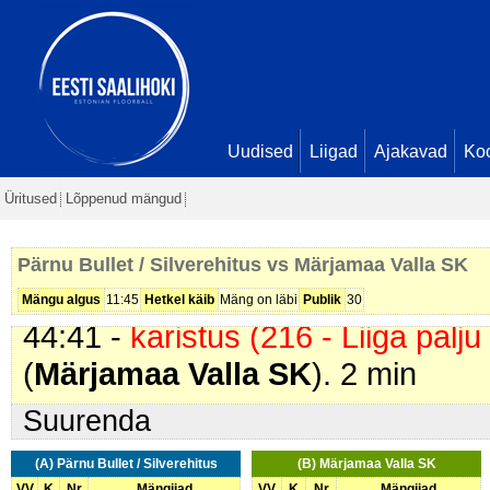
Silverehitus
). 2 min
29:59 -
värav
. Vahur Laas (
Pärnu
Känd. Seis
11 - 0
35:57 -
värav
. Rivo Rehe (
Pärnu 
Juhanson. Seis
12 - 0
Uudised
Liigad
Ajakavad
Ko
36:03 -
karistus (202 - Kepi suru
Üritused
Lõppenud mängud
SK
). 2 min
44:26 -
karistus (201 - Kepilöök)
.
Pärnu Bullet / Silverehitus vs Märjamaa Valla SK
Silverehitus
). 2 min
Mängu algus
11:45
Hetkel käib
Mäng on läbi
Publik
30
44:41 -
karistus (216 - Liiga palju
(
Märjamaa Valla SK
). 2 min
Suurenda
(A) Pärnu Bullet / Silverehitus
(B) Märjamaa Valla SK
VV
K
Nr
Mängijad
VV
K
Nr
Mängijad