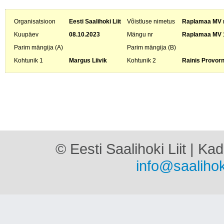
Organisatsioon
Eesti Saalihoki Liit
Võistluse nimetus
Raplamaa MV m
Kuupäev
08.10.2023
Mängu nr
Raplamaa MV 
Parim mängija (A)
Parim mängija (B)
Kohtunik 1
Margus Liivik
Kohtunik 2
Rainis Provor
© Eesti Saalihoki Liit | Ka
info@saalihok