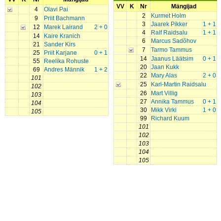
VV
K
Nr
Mängijad
4
Olavi Pai
2
Kurmet Holm
9
Priit Bachmann
3
Jaarek Pikker
1 + 1
12
Marek Lairand
2 + 0
4
Ralf Raidsalu
1 + 1
14
Kaire Kranich
6
Marcus Sadõhov
21
Sander Kirs
7
Tarmo Tammus
25
Priit Karjane
0 + 1
14
Jaanus Läätsim
0 + 1
55
Reelika Rohuste
20
Jaan Kukk
69
Andres Männik
1 + 2
22
Mary Alas
2 + 0
101
25
Karl-Martin Raidsalu
102
26
Mart Villig
103
27
Annika Tammus
0 + 1
104
30
Mikk Virki
1 + 0
105
99
Richard Kuum
101
102
103
104
105