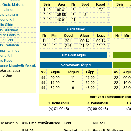
Seis
Aeg
Nr
Sööt
Kood
Seis
a Grete Metsma
in Talmet
1 - 0
00:41
5
AV
ete Läätsim
2 - 0
35:55
5
3
eene Kiil
3 - 0
40:01
11
ita Silde
Karistused
lis Rüütmaa
iise Läätsim
Nr
Min
Kood
Algus
Lõpp
Nr
Min
toria Virki
11
2
201
00:14
02:14
th Treimann
26
2
216
21:49
23:49
ma Tammus
Time-out algus
ena Kiil
ne Kase
Väravavahi tõrjed
arina Elisabeth Kaasik
nika Tammus
VV
Algus
Tõrjeid
Lõpp
VV
Algu
uno Sau
99
00:00
11
16:00
22
00:0
99
16:00
7
32:00
22
16:0
99
32:00
6
48:00
22
32:0
Väravad kolmandike ka
1. kolmandik
2. kolmandik
3.
(A) 01-00 (B)
(A) 00-00 (B)
(A
use nimetus
U16T meistrivõistlused
Koht
Kuusalu
 nr
U16-06
Protokollija nimi
Hendrik Madisson