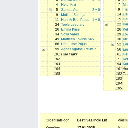
4
Heidi Kivi
7
Mii
9
Tri
5
Sandra Aun
2 + 0
14
Lis
9
Matilda Seinoja
15
Hel
11
HannA-Bret Pajus
1 + 0
22
Kar
24
Teele Leedjärv
26
Emma Kiisel
26
Ke
34
Sofia Vares
29
Lov
49
Madleen Loviise Sikk
30
Vic
88
HetI- Liise Pajus
52
Edi
99
Agnes Agathe Treufeld
56
Em
101
Pille Plakk
61
Hel
102
71
Ke
103
94
Kat
104
101
An
105
102
Ta
103
104
105
Organisatsioon
Eesti Saalihoki Liit
Võistl
Kuupäev
17.01.2025
Mängu