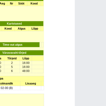
Aeg
Nr
Sööt
Kood
Karistused
Kood
Algus
Lõpp
Time-out algus
Väravavahi tõrjed
s
Tõrjeid
Lõpp
0
2
16:00
0
5
16:00
0
6
48:00
upa
 kolmandik
Lisaaeg
) 02-00 (B)