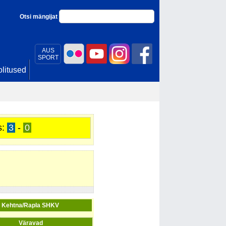
Otsi mängijat
AUS
SPORT
litused
s:
3
-
0
Kehtna/Rapla SHKV
Väravad