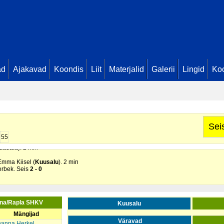
ad
Ajakavad
Koondis
Liit
Materjalid
Galerii
Lingid
Koo
Sei
55
uusalu
). 2 min
Emma Kiisel (
Kuusalu
). 2 min
Dorbek. Seis
2 - 0
tna/Rapla SHKV
Kuusalu
Mängijad
Väravad
hanna Herkel