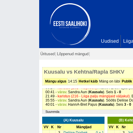
Uudised
Liig
Üritused
Lõppenud mängud
Kuusalu vs Kehtna/Rapla SHKV
Mängu algus
14:15
Hetkel käib
Mäng on läbi
Publik
00:14 -
karistus (201 - Kepilöök)
. HannA-Bret Pajus (
K
00:41 -
värav
. Sandra Aun (
Kuusalu
). Seis
1 - 0
21:49 -
karistus (216 - Liiga palju mängijaid väljakul)
. 
35:55 -
värav
. Sandra Aun (
Kuusalu
). Söötis Deliise 
40:01 -
värav
. HannA-Bret Pajus (
Kuusalu
). Seis
3 - 0
Suurenda
(A) Kuusalu
(B) Keh
VV
K
Nr
Mängijad
VV
K
Nr
3
Deliise Dorbek
0 + 1
3
Jo