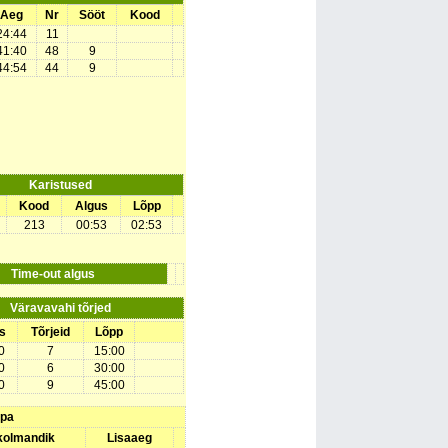
Aeg
Nr
Sööt
Kood
24:44
11
41:40
48
9
44:54
44
9
Karistused
Kood
Algus
Lõpp
213
00:53
02:53
Time-out algus
Väravavahi tõrjed
s
Tõrjeid
Lõpp
0
7
15:00
0
6
30:00
0
9
45:00
upa
 kolmandik
Lisaaeg