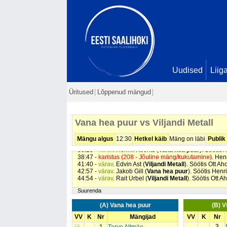
Uudised
Liig
00:53 -
karistus (213 - Käega mäng)
. Elias Melin (
Vilja
Üritused
Lõppenud mängud
17:07 -
värav
. Karli Säärits (
Vana hea puur
). Seis
1 - 0
18:32 -
karistus (201 - Kepilöök)
. Meelis Ombler (
Vana
21:23 -
värav
. Teet Saar (
Vana hea puur
). Seis
2 - 0
24:00 -
värav
. Kuido Hint (
Vana hea puur
). Söötis Jag
Vana hea puur vs Viljandi Metall
24:44 -
värav
. Janar Järmut (
Viljandi Metall
). Seis
3 - 1
28:08 -
värav
. Karli Säärits (
Vana hea puur
). Seis
4 - 1
30:27 -
värav
. Jakob Gill (
Vana hea puur
). Söötis Meel
Mängu algus
12:30
Hetkel käib
Mäng on läbi
Publik
34:37 -
värav
. Jakob Gill (
Vana hea puur
). Seis
6 - 1
38:25 -
värav
. Henrik Koorits (
Vana hea puur
). Söötis 
38:47 -
karistus (208 - Jõuline mäng/kukutamine)
. Henr
41:40 -
värav
. Edvin Ast (
Viljandi Metall
). Söötis Ott A
42:57 -
värav
. Jakob Gill (
Vana hea puur
). Söötis Henr
44:54 -
värav
. Rait Urbel (
Viljandi Metall
). Söötis Ott 
Suurenda
(A) Vana hea puur
(B) V
VV
K
Nr
Mängijad
VV
K
Nr
3