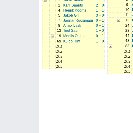
1
Tarvo Altmäe
9
2
Karli Säärits
2 + 0
10
4
Henrik Koorits
1 + 1
11
5
Jakob Gill
3 + 0
13
7
Jagnar Roosimägi
0 + 1
8
Armo Ivask
0 + 1
24
13
Teet Saar
1 + 0
28
44
19
Meelis Ombler
0 + 1
48
69
Kuido Hint
1 + 0
83
101
102
101
103
102
104
103
105
104
105