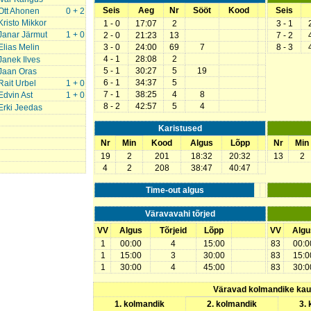
Seis
Aeg
Nr
Sööt
Kood
Seis
Ott Ahonen
0 + 2
Kristo Mikkor
1 - 0
17:07
2
3 - 1
Janar Järmut
1 + 0
2 - 0
21:23
13
7 - 2
Elias Melin
3 - 0
24:00
69
7
8 - 3
4 - 1
28:08
2
Janek Ilves
5 - 1
30:27
5
19
Jaan Oras
6 - 1
34:37
5
Rait Urbel
1 + 0
7 - 1
38:25
4
8
Edvin Ast
1 + 0
8 - 2
42:57
5
4
Erki Jeedas
Karistused
Nr
Min
Kood
Algus
Lõpp
Nr
Min
19
2
201
18:32
20:32
13
2
4
2
208
38:47
40:47
Time-out algus
Väravavahi tõrjed
VV
Algus
Tõrjeid
Lõpp
VV
Algu
1
00:00
4
15:00
83
00:0
1
15:00
3
30:00
83
15:0
1
30:00
4
45:00
83
30:0
Väravad kolmandike ka
1. kolmandik
2. kolmandik
3.