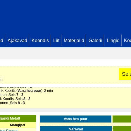
ad
Ajakavad
Koondis
Liit
Materjalid
Galerii
Lingid
Koo
ndi Metall
). 2 min
 hea puur
). 2 min
nar Roosimägi. Seis
3 - 0
Sei
is Ombler. Seis
5 - 1
0
Armo Ivask. Seis
7 - 1
ik Koorits (
Vana hea puur
). 2 min
honen. Seis
7 - 2
ik Koorits. Seis
8 - 2
Ahonen. Seis
8 - 3
iljandi Metall
Vana hea puur
Mängijad
Väravad
Ivar Kangus