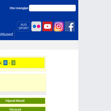
Otsi mängijat
AUS
SPORT
litused
s:
8
-
3
Viljandi Metall
Väravad