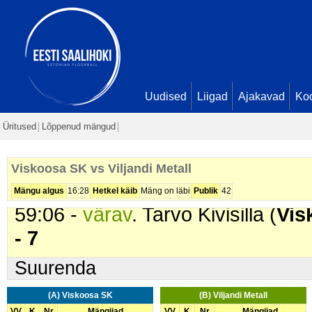
Seis
8 - 5
48:42 -
värav
. Ken Pähn (
Viskoo
5
49:25 -
värav
. Kaido Karu (
Viljan
- 6
Uudised
Liigad
Ajakavad
Ko
50:02 -
värav
. Tarvo Kivisilla (
Vis
Üritused
Lõppenud mängud
10 - 6
52:55 -
värav
. Sten Koobas (
Vilj
Viskoosa SK vs Viljandi Metall
10 - 7
Mängu algus
16:28
Hetkel käib
Mäng on läbi
Publik
42
59:06 -
värav
. Tarvo Kivisilla (
Vis
- 7
Suurenda
(A) Viskoosa SK
(B) Viljandi Metall
VV
K
Nr
Mängijad
VV
K
Nr
Mängijad