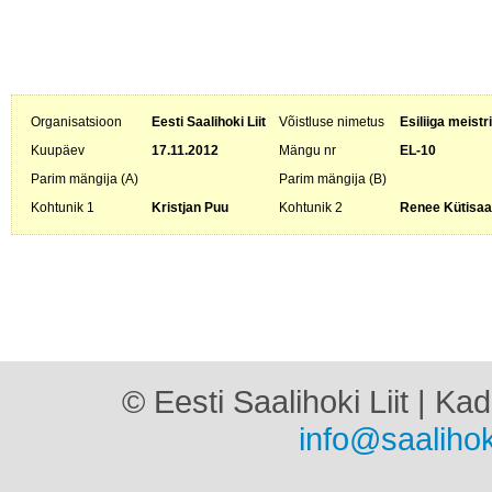
Organisatsioon
Eesti Saalihoki Liit
Võistluse nimetus
Esiliiga meistr
Kuupäev
17.11.2012
Mängu nr
EL-10
Parim mängija (A)
Parim mängija (B)
Kohtunik 1
Kristjan Puu
Kohtunik 2
Renee Kütisaa
© Eesti Saalihoki Liit | Ka
info@saalihok