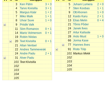
3
Ken Pähn
3 + 3
5
Juhani Lumera
2 + 0
4
Tarvo Kivisilla
3 + 1
7
Sten Koobas
1 + 1
5
Margus Käär
1 + 2
9
Ott Ahonen
1 + 0
7
Miko Malk
1 + 1
12
Kaido Karu
2 + 1
8
Ulvar Suve
1 + 0
13
Elias Melin
0 + 4
21
Tõnis Põder
9
Priidik Valk
24
Janek Ilves
11
Siim Romanov
0 + 1
27
Artur Kallaste
14
Mario Volmerson
0 + 1
28
Ardo Must
1 + 0
19
Robin Niidas
66
Jorma Kase
20
Teet Kivisilla
0 + 1
77
Hannes Ilves
21
Allan Ventsel
91
Risto Tölp
22
Andres Tammeveski
24
Andre Padu
2 + 1
101
Markus Mekk
102
31
Alver Padu
103
101
Teet Kivisilla
104
102
105
103
104
105