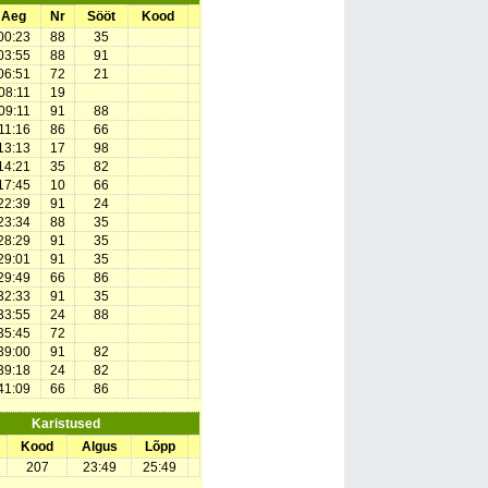
Aeg
Nr
Sööt
Kood
00:23
88
35
03:55
88
91
06:51
72
21
08:11
19
09:11
91
88
11:16
86
66
13:13
17
98
14:21
35
82
17:45
10
66
22:39
91
24
23:34
88
35
28:29
91
35
29:01
91
35
29:49
66
86
32:33
91
35
33:55
24
88
35:45
72
39:00
91
82
39:18
24
82
41:09
66
86
Karistused
Kood
Algus
Lõpp
207
23:49
25:49