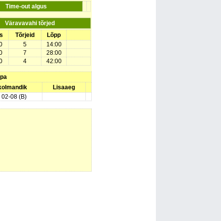
Time-out algus
Väravavahi tõrjed
s
Tõrjeid
Lõpp
0
5
14:00
0
7
28:00
0
4
42:00
upa
 kolmandik
Lisaaeg
) 02-08 (B)