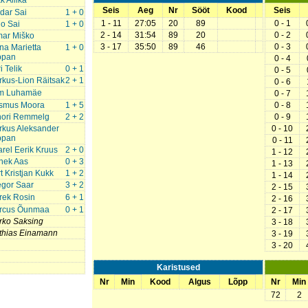
k Allika
Seis
Aeg
Nr
Sööt
Kood
Seis
dar Sai
1 + 0
1 - 11
27:05
20
89
0 - 1
o Sai
1 + 0
2 - 14
31:54
89
20
0 - 2
imar Miško
3 - 17
35:50
89
46
0 - 3
a Marietta
1 + 0
ppan
0 - 4
i Telik
0 + 1
0 - 5
kus-Lion Räitsak
2 + 1
0 - 6
im Luhamäe
0 - 7
smus Moora
1 + 5
0 - 8
nori Remmelg
2 + 2
0 - 9
rkus Aleksander
0 - 10
ppan
0 - 11
rel Eerik Kruus
2 + 0
1 - 12
nek Aas
0 + 3
1 - 13
t Kristjan Kukk
1 + 2
1 - 14
egor Saar
3 + 2
2 - 15
rek Rosin
6 + 1
2 - 16
rcus Õunmaa
0 + 1
2 - 17
rko Saksing
3 - 18
thias Einamann
3 - 19
3 - 20
Karistused
Nr
Min
Kood
Algus
Lõpp
Nr
Min
72
2