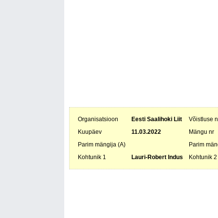
Organisatsioon
Eesti Saalihoki Liit
Võistluse 
Kuupäev
11.03.2022
Mängu nr
Parim mängija (A)
Parim mäng
Kohtunik 1
Lauri-Robert Indus
Kohtunik 2