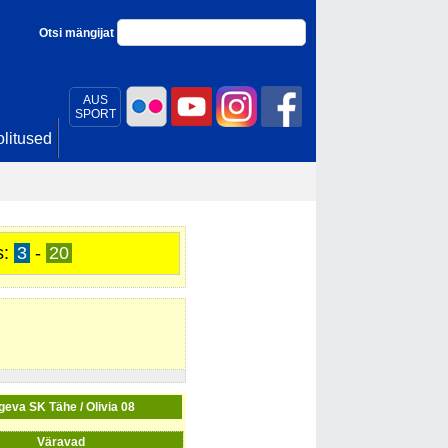
Otsi mängijat
AUS
SPORT
litused
s:
3
-
20
geva SK Tähe / Olivia 08
Väravad