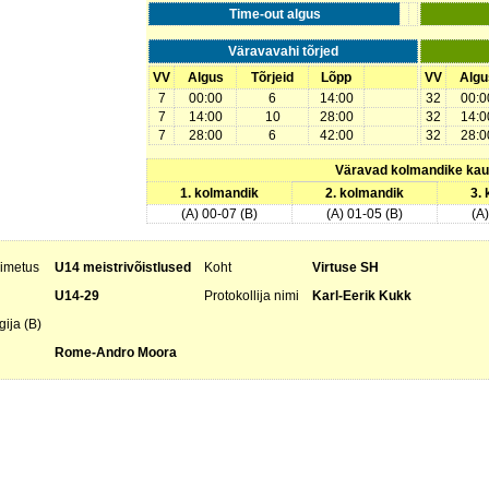
Time-out algus
Väravavahi tõrjed
VV
Algus
Tõrjeid
Lõpp
VV
Algu
7
00:00
6
14:00
32
00:0
7
14:00
10
28:00
32
14:0
7
28:00
6
42:00
32
28:0
Väravad kolmandike ka
1. kolmandik
2. kolmandik
3.
(A) 00-07 (B)
(A) 01-05 (B)
(A
nimetus
U14 meistrivõistlused
Koht
Virtuse SH
U14-29
Protokollija nimi
Karl-Eerik Kukk
ija (B)
Rome-Andro Moora