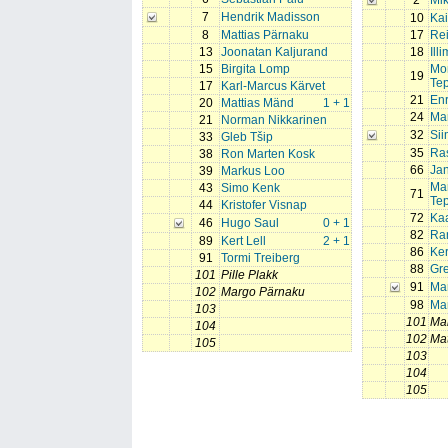
2
Mik
7
Hendrik Madisson
10
Kai
8
Mattias Pärnaku
17
Rei
13
Joonatan Kaljurand
18
Ill
15
Birgita Lomp
Mon
19
Te
17
Karl-Marcus Kärvet
21
Enr
20
Mattias Mänd
1 + 1
24
Mar
21
Norman Nikkarinen
32
Si
33
Gleb Tšip
35
Ra
38
Ron Marten Kosk
66
Ja
39
Markus Loo
Ma
43
Simo Kenk
71
Te
44
Kristofer Visnap
72
Kaa
46
Hugo Saul
0 + 1
82
Ra
89
Kert Lell
2 + 1
86
Ker
91
Tormi Treiberg
88
Gr
101
Pille Plakk
91
Ma
102
Margo Pärnaku
98
Ma
103
101
Ma
104
102
Ma
105
103
104
105