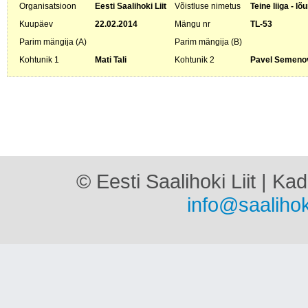
Organisatsioon
Eesti Saalihoki Liit
Võistluse nimetus
Teine liiga - l
Kuupäev
22.02.2014
Mängu nr
TL-53
Parim mängija (A)
Parim mängija (B)
Kohtunik 1
Mati Tali
Kohtunik 2
Pavel Semeno
© Eesti Saalihoki Liit | Ka
info@saalihok