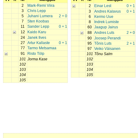
2
Mark-Remi Viira
2
Einar Lest
0 + 1
3
Chris Lepp
3
Andres Kalavus
0 + 1
5
Juhani Lumera
2 + 0
6
Kermo Uue
7
Sten Koobas
8
Indrek Lumiste
11
Sander Lepp
0 + 1
60
Jaagup Jairus
12
Kaido Karu
88
Andres Luts
2 + 0
24
Janek Ilves
90
Joosep Perandi
27
Artur Kallaste
0 + 1
95
Tõnis Luts
2 + 1
77
Tarmo Metsamaa
97
Veiko Väisanen
91
Risto Tölp
101
Tõnu Salm
101
Jorma Kase
102
102
103
103
104
104
105
105