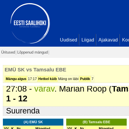
15:22 -
värav
. Jessika Uleksin (
E
15:40 -
karistus (217 - Korduvad
min
18:25 -
värav
. Kati Kütisaar (
Tam
21:44 -
värav
. Triinu Saluste (
Tam
Uudised
Liigad
Ajakavad
Ko
1 - 9
Üritused
Lõppenud mängud
22:26 -
värav
. Eneli Väli (
Tamsal
Veeremaa. Seis
1 - 10
EMÜ SK vs Tamsalu EBE
23:56 -
värav
. Cäroly Ilves (
Tams
Mängu algus
17:17
Hetkel käib
Mäng on läbi
Publik
7
27:08 -
värav
. Marian Roop (
Tam
1 - 12
Suurenda
(A) EMÜ SK
(B) Tamsalu EBE
VV
K
Nr
Mängijad
VV
K
Nr
Mängijad