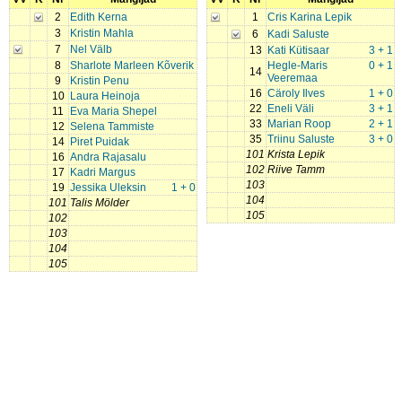
2
Edith Kerna
1
Cris Karina Lepik
3
Kristin Mahla
6
Kadi Saluste
7
Nel Välb
13
Kati Kütisaar
3 + 1
8
Sharlote Marleen Kõverik
Hegle-Maris
0 + 1
14
Veeremaa
9
Kristin Penu
16
Cäroly Ilves
1 + 0
10
Laura Heinoja
22
Eneli Väli
3 + 1
11
Eva Maria Shepel
33
Marian Roop
2 + 1
12
Selena Tammiste
35
Triinu Saluste
3 + 0
14
Piret Puidak
101
Krista Lepik
16
Andra Rajasalu
102
Riive Tamm
17
Kadri Margus
103
19
Jessika Uleksin
1 + 0
104
101
Talis Mölder
105
102
103
104
105