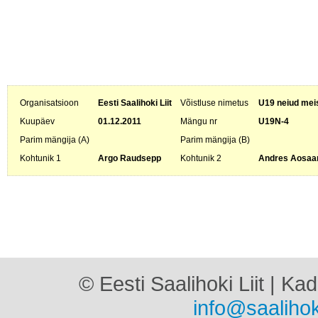
Organisatsioon
Eesti Saalihoki Liit
Võistluse nimetus
U19 neiud meis
Kuupäev
01.12.2011
Mängu nr
U19N-4
Parim mängija (A)
Parim mängija (B)
Kohtunik 1
Argo Raudsepp
Kohtunik 2
Andres Aosaa
© Eesti Saalihoki Liit | Ka
info@saalihok