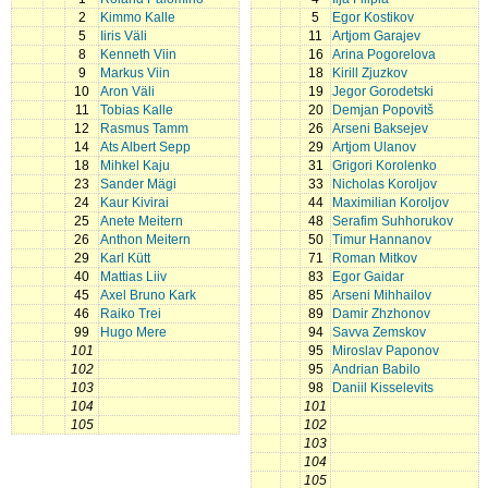
2
Kimmo Kalle
5
Egor Kostikov
5
Iiris Väli
11
Artjom Garajev
8
Kenneth Viin
16
Arina Pogorelova
9
Markus Viin
18
Kirill Zjuzkov
10
Aron Väli
19
Jegor Gorodetski
11
Tobias Kalle
20
Demjan Popovitš
12
Rasmus Tamm
26
Arseni Baksejev
14
Ats Albert Sepp
29
Artjom Ulanov
18
Mihkel Kaju
31
Grigori Korolenko
23
Sander Mägi
33
Nicholas Koroljov
24
Kaur Kivirai
44
Maximilian Koroljov
25
Anete Meitern
48
Serafim Suhhorukov
26
Anthon Meitern
50
Timur Hannanov
29
Karl Kütt
71
Roman Mitkov
40
Mattias Liiv
83
Egor Gaidar
45
Axel Bruno Kark
85
Arseni Mihhailov
46
Raiko Trei
89
Damir Zhzhonov
99
Hugo Mere
94
Savva Zemskov
101
95
Miroslav Paponov
102
95
Andrian Babilo
103
98
Daniil Kisselevits
104
101
105
102
103
104
105