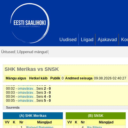
Uudised
Liigad
Ajakavad
Ko
Üritused
Lõppenud mängud
SHK Merikas vs SNSK
Mängu algus
Hetkel käib
Publik
0
Andmed seisuga
09.08.2026 02:40:27
00:01 -
omavärav
. . Seis
1 - 0
00:02 -
omavärav
. . Seis
2 - 0
00:03 -
omavärav
. . Seis
3 - 0
00:04 -
omavärav
. . Seis
4 - 0
00:05 -
omavärav
. . Seis
5 - 0
Suurenda
(A) SHK Merikas
(B) SNSK
VV
K
Nr
Mängijad
VV
K
Nr
Mängijad
1
Roland Palomino
4
Ilja Filipia