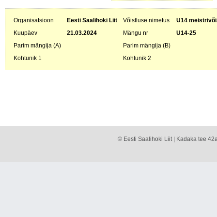
Organisatsioon
Eesti Saalihoki Liit
Võistluse nimetus
U14 meistrivõi
Kuupäev
21.03.2024
Mängu nr
U14-25
Parim mängija (A)
Parim mängija (B)
Kohtunik 1
Kohtunik 2
© Eesti Saalihoki Liit | Kadaka tee 42a